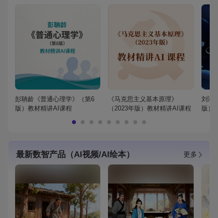
彭聃龄《普通心理学》（第6
《马克思主义基本原理》
刘鸿
版）教材精讲AI课程
（2023年版）教材精讲AI课程
版）
最新数智产品（AI视频/AI绘本）
更多