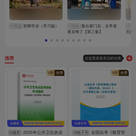
邯郸学步（学习版）
叛出家门后，女帝老
AI视频
AI视频
AI视
婆后悔了【第三集】
兄担
推荐
点这里添加关注的分类
VIP
免费
VIP
免费
2026年公共卫生执业
全国自考《教育管
AI题库
AI电子书