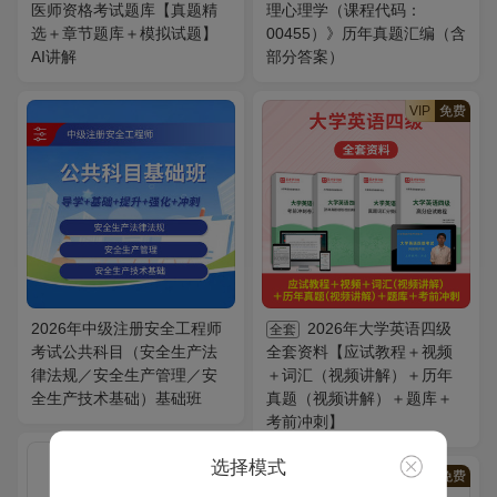
医师资格考试题库【真题精
理心理学（课程代码：
选＋章节题库＋模拟试题】
00455）》历年真题汇编（含
AI讲解
部分答案）
VIP
免费
2026年中级注册安全工程师
2026年大学英语四级
全套
考试公共科目（安全生产法
全套资料【应试教程＋视频
律法规／安全生产管理／安
＋词汇（视频讲解）＋历年
全生产技术基础）基础班
真题（视频讲解）＋题库＋
考前冲刺】
VIP
免费
选择模式
VIP
免费