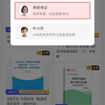
考研考证
考研考博、职业资格考试
中小学
小初高各学科学习及素质拓展
全国名校英汉互译
AI电子书
考研真题AI讲解
2027年考研英语
AI电子书
（一）核心词汇全突破【附
高清视频讲解】（下）AI讲
VIP
免费
解
VIP
免费
全国自考《数据库
AI电子书
系统原理（课程代码：