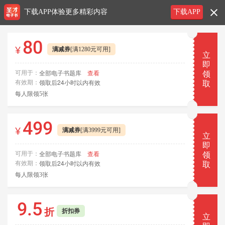
下载APP体验更多精彩内容
下载APP
80
¥
满减券
[满1280元可用]
立
即
全部电子书题库
查看
可用于：
领
领取后24小时以内有效
有效期：
取
每人限领5张
499
¥
满减券
[满3999元可用]
立
即
全部电子书题库
查看
可用于：
领
领取后24小时以内有效
有效期：
取
每人限领3张
9.5
折
折扣券
立