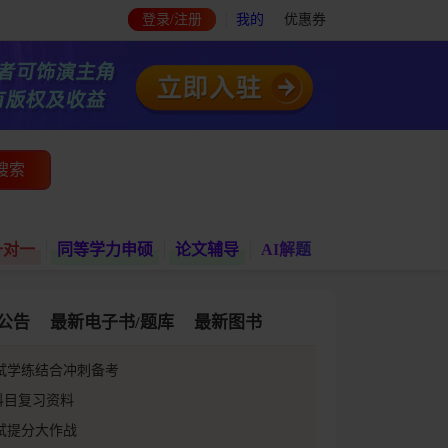
登录/注册
我的
优惠券
搜索
一对一
同等学力申硕
论文辅导
AI解题
公告
最新电子书/题库
最新图书
考试学练结合冲刺备考
全科目复习资料
考试提分大作战