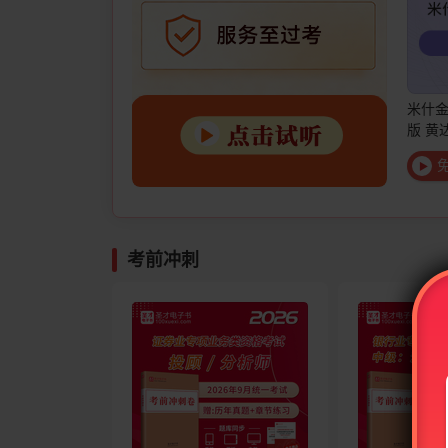
米什金
版 黄
库套
考前冲刺