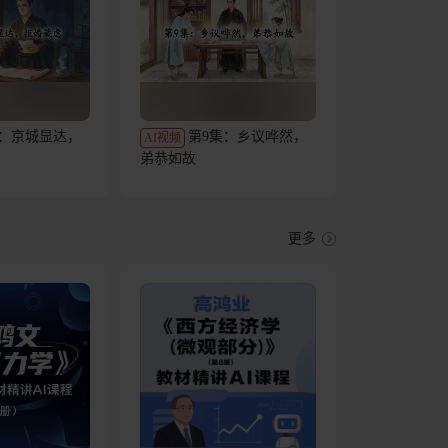
集：京城显达，
第9集：乡议哗然，
AI视频
弟恭如故
更多