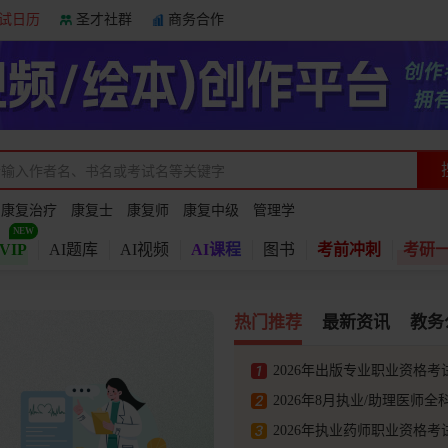
试日历
圣才社群
商务合作
：
康复治疗
康复士
康复师
康复中级
管理学
VIP
AI题库
AI视频
AI课程
图书
考前冲刺
考研
热门推荐
最新资讯
教务
2026年出版专业职业资格
2026年8月执业/助理医师
2026年执业药师职业资格