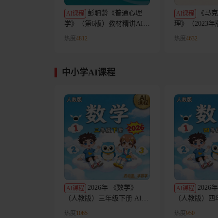
彭聃龄《普通心理
《马克
AI课程
AI课程
学》（第6版）教材精讲AI课
理》（2023
程
AI课程
热度
4812
热度
4632
中小学AI课程
2026年 《数学》
2026
AI课程
AI课程
（人教版）三年级下册 AI课
（人教版）四年
程
程
热度
1065
热度
950