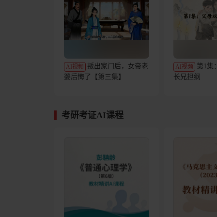
叛出家门后，女帝老
第1集
AI视频
AI视频
婆后悔了【第三集】
长兄担纲
考研考证AI课程