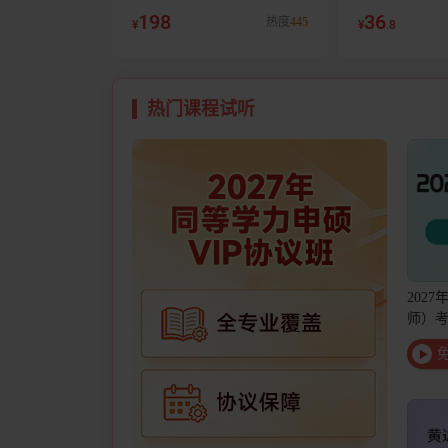
治疗技术华励红宝书+蓝题集
（第8版）【
198
36
热度
445
¥
¥
.8
+口袋书
识+出版专业
热门课程试听
202
师）考