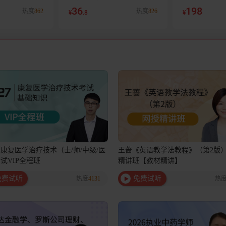
出版专业基础知
（第8版）【出版专业基础知
与治疗技术华
36
198
热度
862
热度
826
¥
.8
¥
理论与实务】
识+出版专业理论与实务】
集+口袋书
7年康复医学治疗技术（士/师/中级/医
王蔷《英语教学法教程》（第2版
试VIP全程班
精讲班【教材精讲】
免费试听
免费试听
热度
4131
热