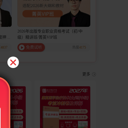
药
2026年出版专业职业资格考试（初/中
前密押救
级）精讲班/菁英VIP班
免费试听
度
4837
热度
4175
更多