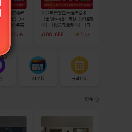
专业职业资格考
2027年康复医学治疗技术
基础知识（中
（士/师/中级）考试《基础知
专业理论与实
识》《相关专业知识》《专
考前冲刺卷及
业知识》《专业实践能力》
188
688
7
人订阅
43
人订阅
¥
-
考前冲刺卷及详解
爆
题
AI平板
考试日历
更多