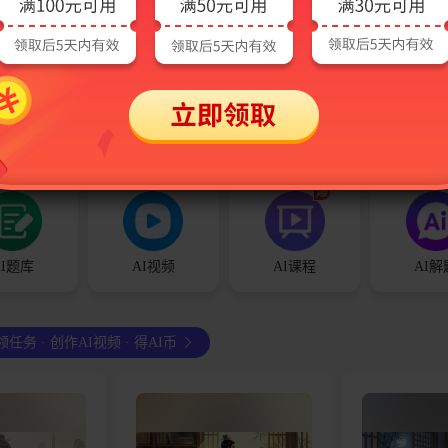
年银行业专业人
2026年出版专业职业资格考
2026年出版
试《银行业法
试（初/中级）基础知识理论
试《出版专业
能力（中
实务精讲班/菁英VIP班（备
级）》《出版
管理（中
考指导+教材精讲直播+习题
务（中级）》
598
1380
288
458
92
人订阅
热度
16
¥
-
¥
-
刺卷及详解2套
精析+真题解析+法规+时
详解
政）
爆
AI题库
AI视频
AI课程
AI解
领任务 · 创作AI视频 · 得AI币