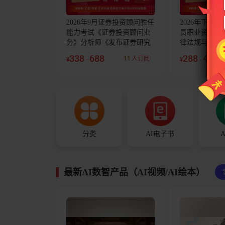
2026年9月证券投资顾问胜任
2026年下半
能力考试《证券投资顾问业
员职业资格考
务》分析师《发布证券研究
律法规与综合
报告业务》考前冲刺卷及详
级）》《银行
338
688
288
488
11
人订阅
¥
-
¥
-
解2套
级）》考前冲
分类
AI电子书
最新AI数智产品（AI视频/AI绘本）