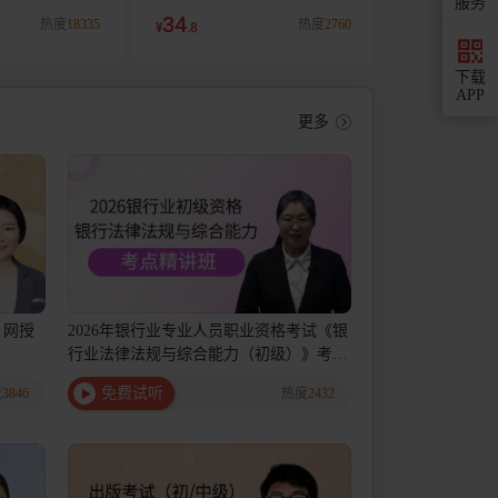
服务
励红宝书+蓝题
（含考研真题）详解
34
热度
18335
热度
2760
¥
.8
下载
APP
更多
）网授
2026年银行业专业人员职业资格考试《银
行业法律法规与综合能力（初级）》考点
精讲班
免费试听
度
3846
热度
2432