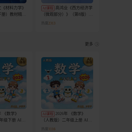
文《材料力学》
高鸿业《西方经济学
AI课程
下册）教材精讲
（微观部分）》（第8版）教
材精讲AI课程
热度
2313
更多
6年 《数学》
2026年 《数学》
AI课程
年级下册 AI课
（人教版）二年级上册 AI课
程
热度
1116