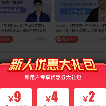
货币金融学12版 罗斯公司理财11
2026年执业药师职业资格考试(中
达金融学5版教材精讲班视频笔记题
学)VIP通关班/全程班/协议班/考
餐
命班
免费试听
免费试听
热度
3272
热