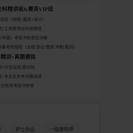
全科精讲班&菁英VIP班
货精讲班（视频+题库+讲义）
人力/工商管理全科视频班
试（中级）考前冲刺卷及详解
科备考视频班（全程/协议/题库/冲刺/密训）
科精讲+真题模拟
科VIP协议班/密训班
法规+专业实务考点精讲班
问/分析师考前冲刺卷
师
护士执业
一级建筑师