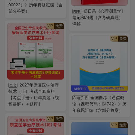
00022）》历年真题汇编（含
部分答案）
郑日昌《心理测量学》
图书
笔记和习题（含考研真题）
详解
VIP
免费
VIP
免费
2027年康复医学治疗
全套
技术（士）考试全套资料
【考点手册＋历年真题（视
全国自考《通信概
AI电子书
频讲解）＋题库】
论（课程代码：04742）》历
年真题汇编（含部分答案）
VIP
免费
VIP
免费