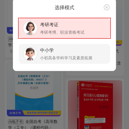
选择模式
考研考证
考研考博、职业资格考试
彭聃龄《普通心理
AI电子书
学》（第5版）笔记和典型题
中小学
（含考研真题）AI讲解
全国自考《线性代
AI电子书
数（经管类）（课程代码：
小初高各学科学习及素质拓展
04184）》历年真题汇编（含
VIP
免费
部分答案）
全国自考《高等数
AI电子书
学（工专）（课程代码：