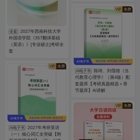
VIP
免费
2027年西南科技大学
全套
外国语学院《357翻译基础
（英语）》[专业硕士]考研全
套
VIP
免费
陈琦、刘儒德《当
AI电子书
代教育心理学》（第4版）配
套题库【考研真题精选＋章
节题库】AI讲解
VIP
免费
2027年考研英语
AI电子书
（一）核心词汇全突破【附