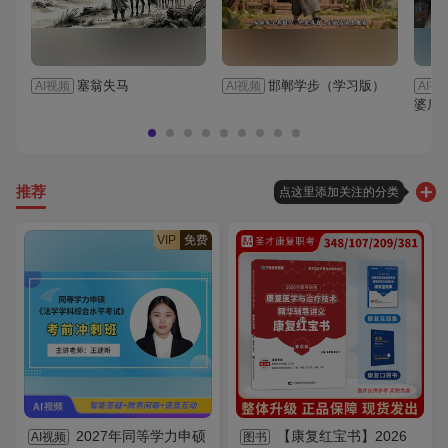
塞翁失马
邯郸学步（学习版）
AI视频
AI视频
AI视
婆后
推荐
点这里添加关注的分类
VIP
免费
2027年同等学力申硕
【康复红宝书】2026
AI视频
图书