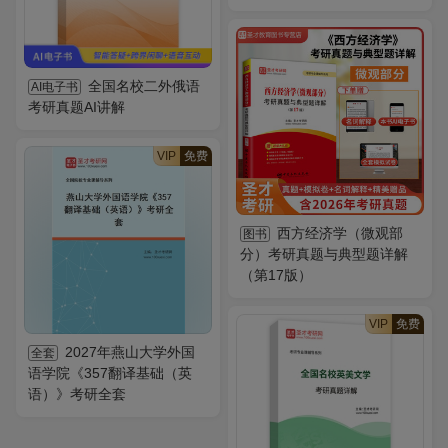
全国名校二外俄语
AI电子书
考研真题AI讲解
VIP
免费
西方经济学（微观部
图书
分）考研真题与典型题详解
（第17版）
VIP
免费
2027年燕山大学外国
全套
语学院《357翻译基础（英
语）》考研全套