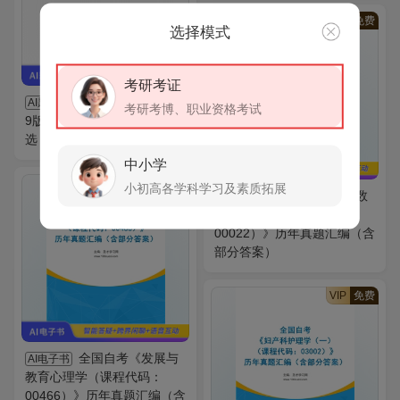
VIP
免费
选择模式
考研考证
步宏《病理学》（第
AI题库
考研考博、职业资格考试
9版）配套题库【考研真题精
选＋章节题库】AI讲解
中小学
VIP
免费
小初高各学科学习及素质拓展
全国自考《高等数
AI电子书
学（工专）（课程代码：
00022）》历年真题汇编（含
部分答案）
VIP
免费
全国自考《发展与
AI电子书
教育心理学（课程代码：
00466）》历年真题汇编（含