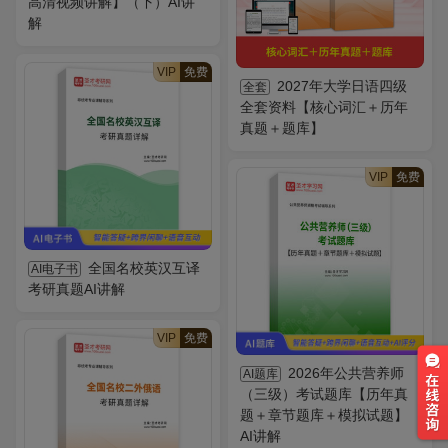
高清视频讲解】（下）AI讲
解
VIP
免费
2027年大学日语四级
全套
全套资料【核心词汇＋历年
真题＋题库】
VIP
免费
全国名校英汉互译
AI电子书
考研真题AI讲解
VIP
免费
2026年公共营养师
AI题库
（三级）考试题库【历年真
题＋章节题库＋模拟试题】
AI讲解