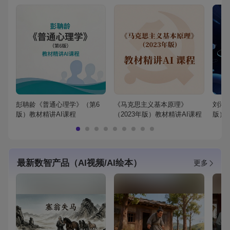
彭聃龄《普通心理学》（第6
《马克思主义基本原理》
刘鸿
版）教材精讲AI课程
（2023年版）教材精讲AI课程
版）
最新数智产品（AI视频/AI绘本）
更多