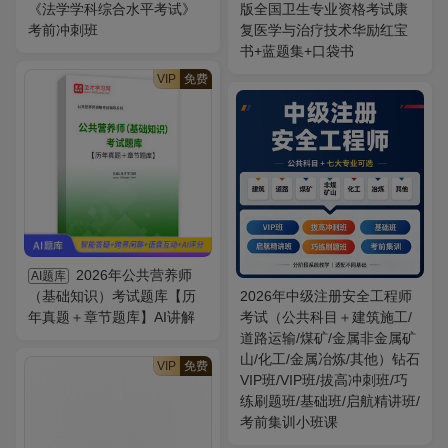
《法学学科综合水平考试》
版全国卫生专业资格考试康
考前冲刺班
复医学与治疗技术华励红宝
书+蓝题集+口袋书
VIP
免费
2026年公共营养师
AI题库
（基础知识）考试题库【历
2026年中级注册安全工程师
年真题＋章节题库】AI讲解
考试（公共科目＋建筑施工/
道路运输/煤矿/金属非金属矿
山/化工/金属冶炼/其他）钻石
VIP
免费
VIP班/VIP班/拔高冲刺班/巧
练刷题班/基础班/启航精讲班/
考前集训小班课