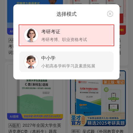
选择模式
考研考证
考研考博、职业资格考试
2027年同等学力英语
2026年军队文职人员
AI视频
全套
考试网授VIP班【真题精讲＋
招聘考试《公共科目》全套
词汇精讲】
资料【辅导教材＋历年真题
中小学
＋题库＋考前冲刺】
小初高各学科学习及素质拓展
VIP
免费
2027年全国大学生英
AI题库
语竞赛C类（本科生）题库
吴式颖《外国教育史教
图书