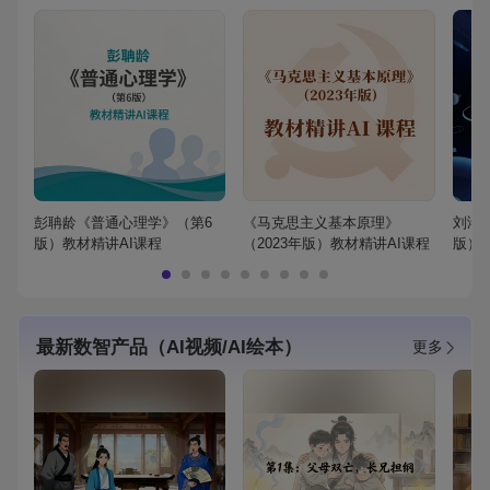
彭聃龄《普通心理学》（第6
《马克思主义基本原理》
刘鸿
版）教材精讲AI课程
（2023年版）教材精讲AI课程
版）
最新数智产品（AI视频/AI绘本）
更多