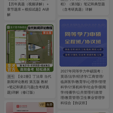
【历年真题（视频讲解）＋
程》（第3版）笔记和典型题
章节题库＋模拟试题】AI讲
（含考研真题）详解
解
2027年同等学力申硕国考：
【全2册】丁法章 当代
英语/法学/经济学/工商管理/
图书
新闻评论教程 第五版 教材
临床医学/教育学/心理学/管理
+笔记和课后习题(含考研真
科学/计算机科学/社会学/新闻
题)详解（修订版）
学/传播学/公共管理/行政管
理/教育管理/卫生事业管理学
科综合【协议班】
VIP
免费