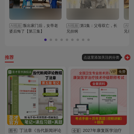
叛出家门后，女帝老
第1集：父母双亡，长
AI视频
AI视频
AI视
婆后悔了【第三集】
兄担纲
兄长
推荐
点这里添加关注的分类
VIP
免费
丁法章《当代新闻评论
2027年康复医学治疗
图书
全套