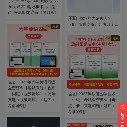
丁法章 当代新闻评论教程 第
五版 教材+笔记和课后习题
(含考研真题)详解（修订版）
2027年内蒙古大学
全套
《834管理学综合》考研全套
VIP
免费
VIP
免费
2026年大学英语四级
全套
全套资料【应试教程＋视频
＋词汇（视频讲解）＋历年
2027年放射医学技术
全套
真题（视频讲解）＋题库＋
（中级）考试全套资料【考
考前冲刺】
点手册＋真题精选＋题库＋
考前冲刺】