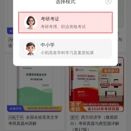
选择模式
考研考证
考研考博、职业资格考试
2027年重庆交通大学
全套
2027年考研基础英
旅游与传媒学院《440新闻与
AI电子书
中小学
语专用教材AI讲解
传播专业基础》考研全套
小初高各学科学习及素质拓展
VIP
免费
全国名校英美文学
西方经济学（微观部
AI电子书
图书
考研真题AI讲解
分）考研真题与典型题详解
（第17版）