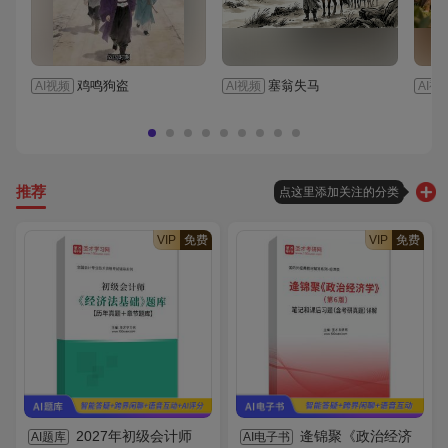
鸡鸣狗盗
塞翁失马
AI视频
AI视频
AI视
推荐
点这里添加关注的分类
VIP
免费
VIP
免费
2027年初级会计师
逄锦聚《政治经济
AI题库
AI电子书