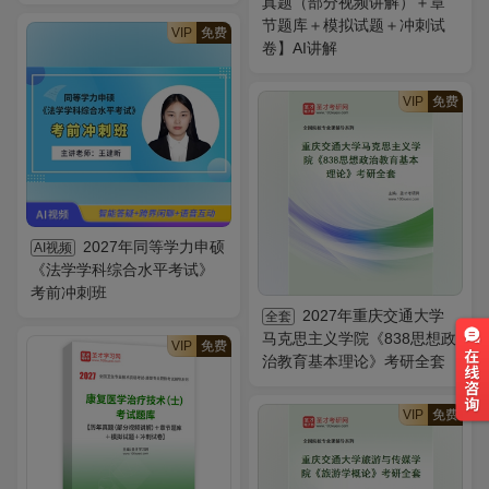
真题（部分视频讲解）＋章
节题库＋模拟试题＋冲刺试
VIP
免费
卷】AI讲解
VIP
免费
2027年同等学力申硕
AI视频
《法学学科综合水平考试》
考前冲刺班
2027年重庆交通大学
全套
马克思主义学院《838思想政
VIP
免费
治教育基本理论》考研全套
VIP
免费