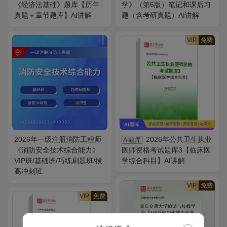
《经济法基础》题库【历年
学》（第6版）笔记和课后习
真题＋章节题库】AI讲解
题（含考研真题）AI讲解
VIP
免费
2026年一级注册消防工程师
2026年公共卫生执业
AI题库
《消防安全技术综合能力》
医师资格考试题库3【临床医
VIP班/基础班/巧练刷题班/拔
学综合科目】AI讲解
高冲刺班
VIP
免费
VIP
免费