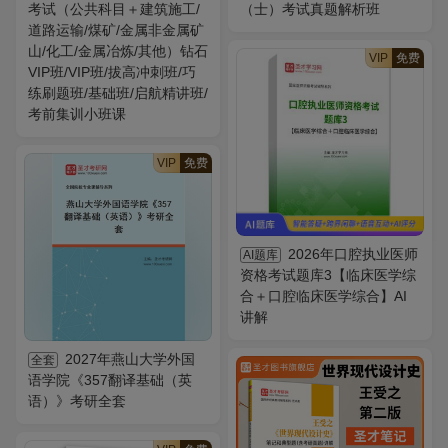
考试（公共科目＋建筑施工/
（士）考试真题解析班
道路运输/煤矿/金属非金属矿
山/化工/金属冶炼/其他）钻石
VIP
免费
VIP班/VIP班/拔高冲刺班/巧
练刷题班/基础班/启航精讲班/
考前集训小班课
VIP
免费
2026年口腔执业医师
AI题库
资格考试题库3【临床医学综
合＋口腔临床医学综合】AI
讲解
2027年燕山大学外国
全套
语学院《357翻译基础（英
语）》考研全套