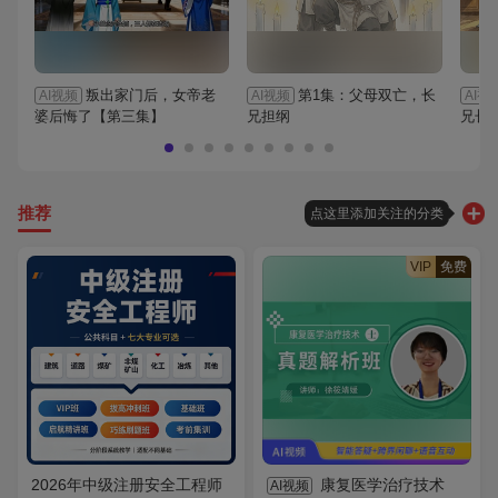
叛出家门后，女帝老
第1集：父母双亡，长
AI视频
AI视频
AI视
婆后悔了【第三集】
兄担纲
兄长
推荐
点这里添加关注的分类
VIP
免费
2026年中级注册安全工程师
康复医学治疗技术
AI视频