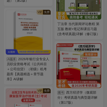
题）（第2版）
VIP
免费
丁法章 当代新闻评论教程 第
五版 教材+笔记和课后习题
(含考研真题)详解（修订版）
2026年银行业专业人
AI题库
员职业资格考试《公共科目
＋公司信贷》（初级）机考
题库【真题精选＋章节题
库】AI讲解
VIP
免费
西方经济学（微观部
图书
分）考研真题与典型题详解
（第17版）