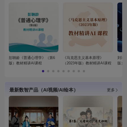
彭聃龄《普通心理学》（第6
《马克思主义基本原理》
刘鸿
版）教材精讲AI课程
（2023年版）教材精讲AI课程
版）
最新数智产品（AI视频/AI绘本）
更多