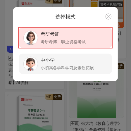
VIP
免费
选择模式
王受之《世界现代设计
考研考证
图书
史》笔记和典型题（含考研
考研考博、职业资格考试
真题）详解【适用第2版教
材】
2027年康复医学治疗
AI题库
中小学
技术（师）考试题库【历年
VIP
免费
小初高各学科学习及素质拓展
真题（部分视频讲解）＋章
节题库＋模拟试题＋冲刺试
卷】AI讲解
VIP
免费
张大均《教育心理学》
全套
（第3版）全套资料【笔记＋