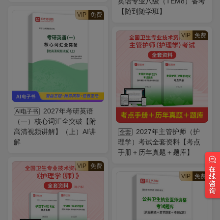
英语专业八级（TEM8）备考
【随到随学班】
VIP
免费
VIP
免费
2027年考研英语
AI电子书
（一）核心词汇全突破【附
高清视频讲解】（上）AI讲
2027年主管护师（护
全套
解
理学）考试全套资料【考点
手册＋历年真题＋题库】
VIP
免费
VIP
免费