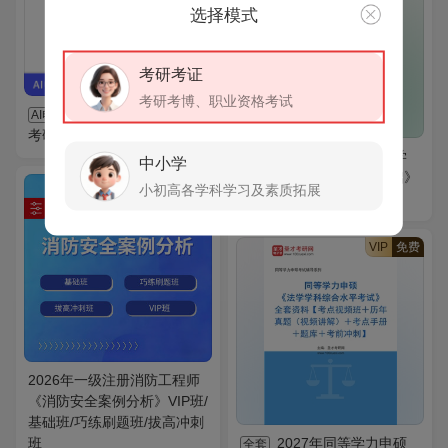
选择模式
考研考证
考研考博、职业资格考试
全国名校二外英语
AI电子书
考研真题AI讲解
2027年宁波大学商学
全套
中小学
院《434国际商务专业基础》
小初高各学科学习及素质拓展
考研全套
VIP
免费
2026年一级注册消防工程师
《消防安全案例分析》VIP班/
基础班/巧练刷题班/拔高冲刺
班
2027年同等学力申硕
全套