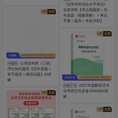
《法学学科综合水平考试》
全套资料【考点视频班＋历
VIP
免费
年真题（视频讲解）＋考点
手册＋题库＋考前冲刺】
VIP
免费
心理咨询师（三级）
AI题库
理论知识题库【历年真题＋
章节题库＋模拟试题】AI讲
解
2027年题解英语专
AI电子书
业考研过关必备3000词AI讲
VIP
免费
解
VIP
免费