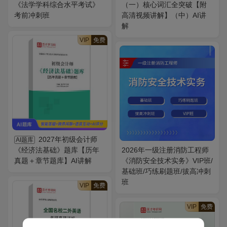
《法学学科综合水平考试》
（一）核心词汇全突破【附
考前冲刺班
高清视频讲解】（中）AI讲
解
VIP
免费
2027年初级会计师
AI题库
《经济法基础》题库【历年
2026年一级注册消防工程师
真题＋章节题库】AI讲解
《消防安全技术实务》VIP班/
基础班/巧练刷题班/拔高冲刺
班
VIP
免费
VIP
免费