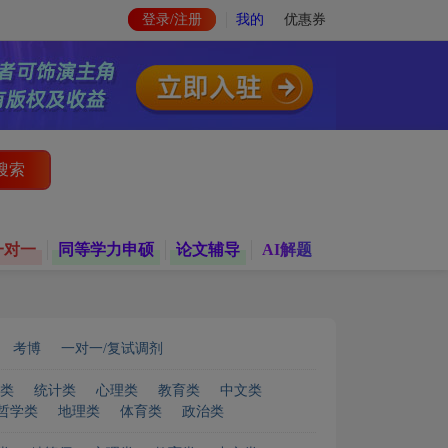
登录/注册
我的
优惠券
搜索
一对一
同等学力申硕
论文辅导
AI解题
考博
一对一/复试调剂
类
统计类
心理类
教育类
中文类
哲学类
地理类
体育类
政治类