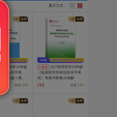
显示方式：
VIP
免费
VIP
免费
27年同等学力申硕
2027年同等学力申硕
AI题库
科综合水平考
《临床医学学科综合水平考
历年真题＋课后
试》考前冲刺卷AI讲解
题库】AI讲解
10
热度
4259
热度
5402
¥
VIP
免费
VIP
免费