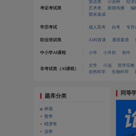
英语类
小语种
经济
考证考试类
艺术类
新闻传播
编
期末速成
学历考试
成人高考
自考
专升
职业培训类
AI科普课
通用素质
中小学AI课程
小学
小升初
初中
文学
小说
哲学宗教
非考试类（AI课程）
自然科学
生物科学
同等
题库分类
外语
哲学
经济学
法学