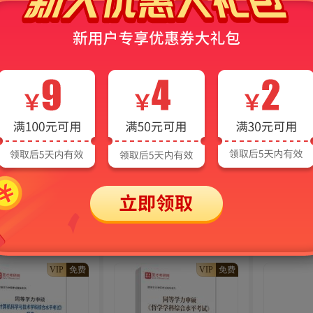
VIP
免费
VIP
免费
2027年同等学力人员
2027年同等学力申硕
20
AI题库
AI题库
士学位日语水平全国
《图书馆、情报与档案管理
《社会学学
试题库【真题精选＋
学科综合水平考试》题库AI
试》题库【
】AI讲解
讲解
习题＋章节
40
48
热度
647
热度
3503
¥
¥
VIP
免费
VIP
免费