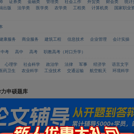
师
证券类
金融类
管理类
社会工作
外贸类
财会类
统计
辑出版
法学类
医学类
农学类
工程类
计算机类
国家职业
本
健康服务
商业服务
建筑工程
信息技术
企业管理
会计实操
中考
高中
高考
职教高考（对口升学）
心理学
社会科学
政治学
法律
军事
经济学
语言文字
医药卫生
农业科学
工业技术
交通运输
航空航天
环境科学
学力申硕题库