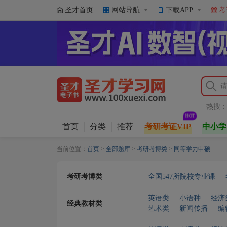
圣才首页
网站导航
下载APP
考
热搜
首页
分类
推荐
考研考证VIP
中小学
当前位置：
首页
>
全部题库
>
考研考博类
>
同等学力申硕
考研考博类
全国547所院校专业课
英语类
小语种
经济
经典教材类
艺术类
新闻传播
编