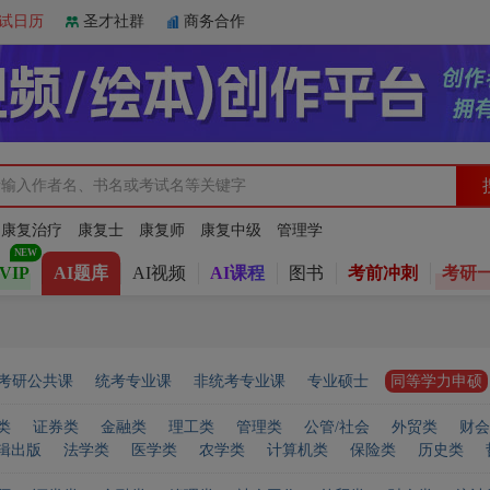
试日历
圣才社群
商务合作
：
康复治疗
康复士
康复师
康复中级
管理学
VIP
AI题库
AI视频
AI课程
图书
考前冲刺
考研
考研公共课
统考专业课
非统考专业课
专业硕士
同等学力申硕
类
证券类
金融类
理工类
管理类
公管/社会
外贸类
财会
辑出版
法学类
医学类
农学类
计算机类
保险类
历史类