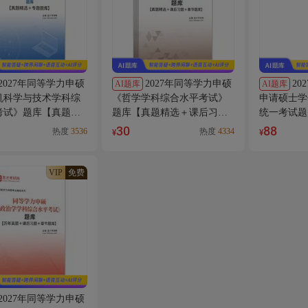
2027年同等学力申硕
2027年同等学力申硕
20
AI题库
AI题库
机科学与技术学科综
《哲学学科综合水平考试》
申请硕士学
考试》题库【真题精
题库【真题精选＋课后习题
统一考试题
题题库】AI讲解
＋章节题库】AI讲解
（视频讲解
30
88
热度
3536
热度
4334
¥
¥
模拟试题】
VIP
免费
2027年同等学力申硕