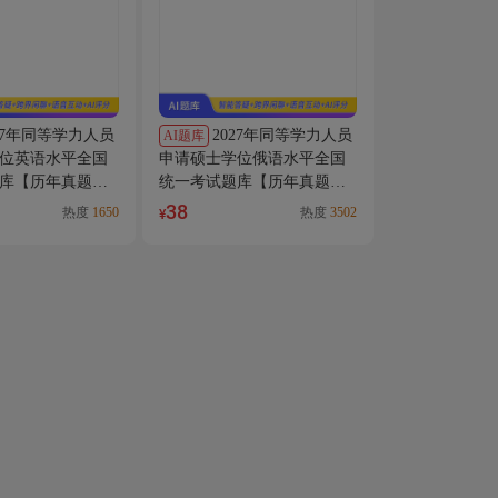
27年同等学力人员
2027年同等学力人员
AI题库
位英语水平全国
申请硕士学位俄语水平全国
库【历年真题
统一考试题库【历年真题＋
）＋章节题库＋
章节题库＋模拟试题】AI讲
38
热度
1650
热度
3502
¥
AI讲解
解