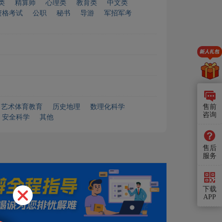
类
精算师
心理类
教育类
中文类
资格考试
公职
秘书
导游
军招军考
售前
艺术体育教育
历史地理
数理化科学
咨询
安全科学
其他
售后
服务
下载
APP