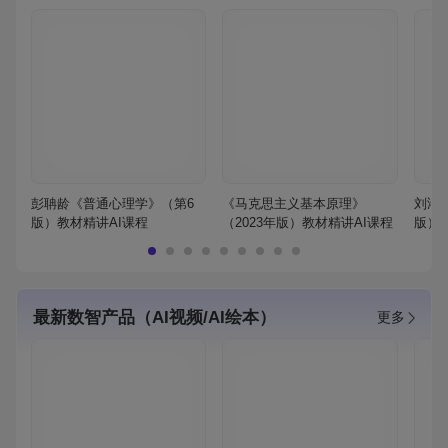
彭聃龄《普通心理学》（第6
《马克思主义基本原理》
刘鸿
版）教材精讲AI课程
（2023年版）教材精讲AI课程
版）
最新数智产品（AI视频/AI绘本）
更多