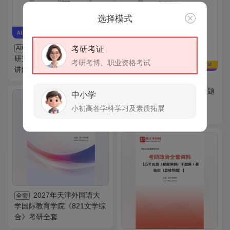
选择模式
2027年单考英语考
考研考证
AI电子书
研完形填空高分特训100篇AI
考研考博、职业资格考试
讲解
2027年考研英语
AI电子书
（一）高分范文100篇【命题
中小学
VIP
免费
分析＋答题攻略＋强化训
小初高各学科学习及素质拓展
练】AI讲解
2027年天津外国语大
全套
学国际教育学院《821文学综
合》考研全套