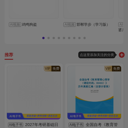
鸡鸣狗盗
邯郸学步（学习版）
AI视频
AI视频
AI视
婆后
推荐
点这里添加关注的分类
VIP
免费
VIP
免费
2027年考研基础日
全国自考《教育管
AI电子书
AI电子书