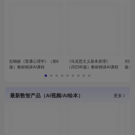
彭聃龄《普通心理学》（第6
《马克思主义基本原理》
刘鸿
版）教材精讲AI课程
（2023年版）教材精讲AI课程
版）
最新数智产品（AI视频/AI绘本）
更多