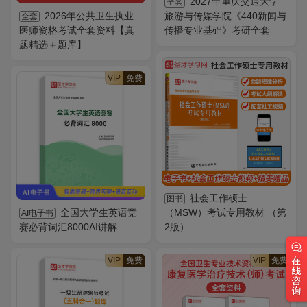
2027年重庆交通大学
全套
2026年公共卫生执业
旅游与传媒学院《440新闻与
全套
医师资格考试全套资料【真
传播专业基础》考研全套
题精选＋题库】
VIP
免费
社会工作硕士
图书
全国大学生英语竞
（MSW）考试专用教材 （第
AI电子书
赛必背词汇8000AI讲解
2版）
VIP
免费
VIP
免费