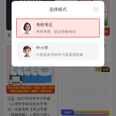
选择模式
考研考证
考研考博、职业资格考试
圣才终身VIP会员
2027年放射医学技术
全套
（中级）考试全套资料【考
中小学
VIP
免费
点手册＋真题精选＋题库＋
小初高各学科学习及素质拓展
考前冲刺】
VIP
免费
2027年同等学力申硕
全套
《心理学学科综合水平考
试》全套资料【考点手册
（视频讲解）＋课后习题＋