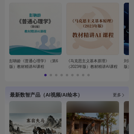
彭聃龄《普通心理学》（第6
《马克思主义基本原理》
刘鸿
版）教材精讲AI课程
（2023年版）教材精讲AI课程
版）
最新数智产品（AI视频/AI绘本）
更多