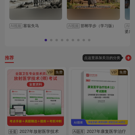
塞翁失马
邯郸学步（学习版）
AI视频
AI视频
AI视
婆后
推荐
点这里添加关注的分类
VIP
免费
VIP
免费
2027年放射医学技术
2027年康复医学治疗
全套
AI题库