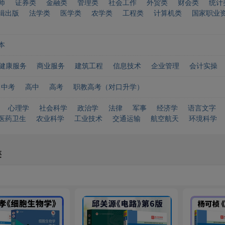
师
证券类
金融类
管理类
社会工作
外贸类
财会类
统计
辑出版
法学类
医学类
农学类
工程类
计算机类
国家职业
本
健康服务
商业服务
建筑工程
信息技术
企业管理
会计实操
中考
高中
高考
职教高考（对口升学）
心理学
社会科学
政治学
法律
军事
经济学
语言文字
医药卫生
农业科学
工业技术
交通运输
航空航天
环境科学
类