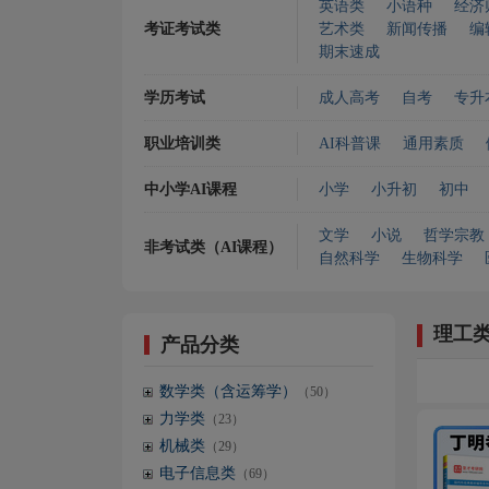
英语类
小语种
经济
考证考试类
艺术类
新闻传播
编
期末速成
学历考试
成人高考
自考
专升
职业培训类
AI科普课
通用素质
中小学AI课程
小学
小升初
初中
文学
小说
哲学宗教
非考试类（AI课程）
自然科学
生物科学
理工
产品分类
数学类（含运筹学）
（50）
力学类
（23）
机械类
（29）
电子信息类
（69）