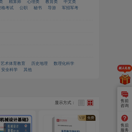
类
精算师
心理类
教育类
中文类
资格考试
公职
秘书
导游
军招军考
艺术体育教育
历史地理
数理化科学
安全科学
其他
售前
显示方式：
咨询
VIP
免费
售后
服务