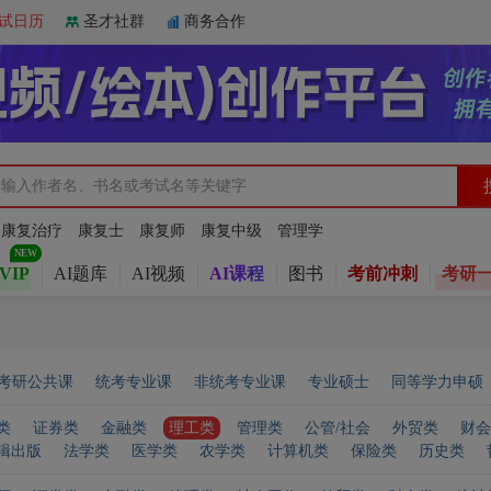
试日历
圣才社群
商务合作
：
康复治疗
康复士
康复师
康复中级
管理学
VIP
AI题库
AI视频
AI课程
图书
考前冲刺
考研
考研公共课
统考专业课
非统考专业课
专业硕士
同等学力申硕
类
证券类
金融类
理工类
管理类
公管/社会
外贸类
财会
辑出版
法学类
医学类
农学类
计算机类
保险类
历史类