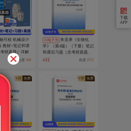
下载
APP
 杨可桢 机械设计
朱圣庚《生物化
AI电子书
版 教材+笔记和课
学》（第4版）（下册）笔记
含考研真题）详解
和课后习题（含考研真题）
AI讲解
32
热度
100
热度
4757
¥
VIP
免费
VIP
免费