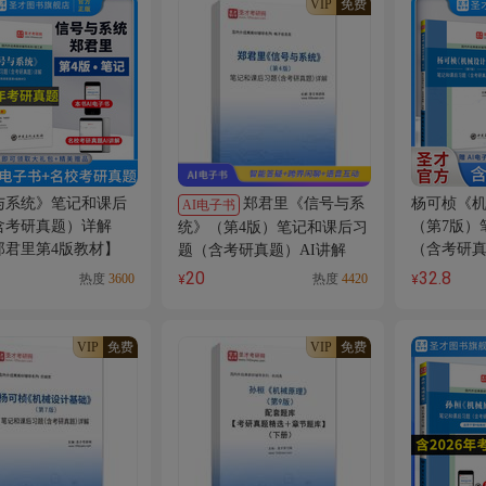
VIP
免费
与系统》笔记和课后
郑君里《信号与系
杨可桢《
AI电子书
含考研真题）详解
（第7版）
统》（第4版）笔记和课后习
郑君里第4版教材】
（含考研
题（含考研真题）AI讲解
20
32.8
热度
3600
热度
4420
¥
¥
VIP
免费
VIP
免费