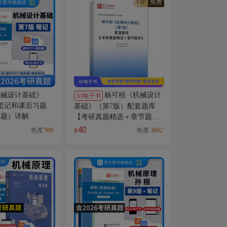
VIP
免费
机械设计基础》
杨可桢《机械设计
AI电子书
笔记和课后习题
基础》（第7版）配套题库
真题）详解
【考研真题精选＋章节题
库】AI讲解
40
热度
900
热度
3802
¥