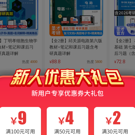
册】丁明孝细胞生物学
【全2册】邱关源电路第六版
【全2册】
教材+笔记和课后习
教材+笔记和课后习题含考
基础 第七
研真题详解
研真题详解
后习题（
88.8
72.8
热度
4000
热度
5800
¥
¥
VIP
免费
VIP
免费