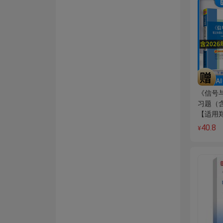
《信号
习题（
【适用
40.8
¥