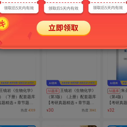
阚建全《食品化学》
陈钧辉《普通生物化
AI题库
AI电子书
版）配套题库【考研真
学》（第5版）配套题库【考
概论》（第
＋章节题库】AI讲解
研真题精选＋章节题库】AI
【考研真
讲解
库】AI讲
38
30
热度
552
热度
1324
¥
¥
VIP
免费
VIP
免费
王镜岩《生物化学》
王镜岩《生物化学》
朱
AI题库
AI题库
版）（下册）配套题库
（第3版）（上册）配套题库
（第4版）
真题精选＋章节题
【考研真题精选＋章节题
【考研真
讲解
库】AI讲解
库】AI讲
30
32
热度
4319
热度
3041
¥
¥