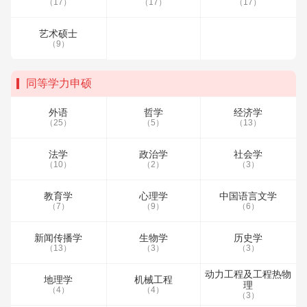
（17）
（17）
（17）
艺术硕士
（9）
同等学力申硕
外语
哲学
经济学
（25）
（5）
（13）
法学
政治学
社会学
（10）
（2）
（3）
教育学
心理学
中国语言文学
（7）
（9）
（6）
新闻传播学
生物学
历史学
（13）
（3）
（3）
动力工程及工程热物
地理学
机械工程
理
（4）
（4）
（3）