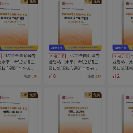
VIP
免费
VIP
免费
2027年全国翻译专
2027年全国翻译专
书
AI电子书
AI电子书
（水平）考试法语二
业资格（水平）考试法语二
业资格（
译核心词汇全突破
级口笔译核心词汇全突破
级口笔译
I讲解
（上）AI讲解
（下）AI
18
12
热度
826
热度
230
¥
¥
VIP
免费
VIP
免费