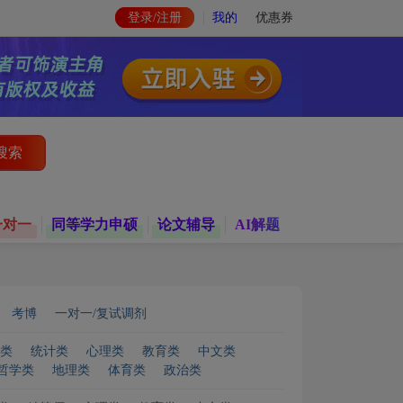
登录/注册
我的
优惠券
搜索
一对一
同等学力申硕
论文辅导
AI解题
考博
一对一/复试调剂
类
统计类
心理类
教育类
中文类
哲学类
地理类
体育类
政治类