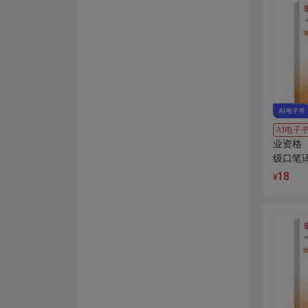
AI电子
业资格
级口笔
（下）A
18
¥