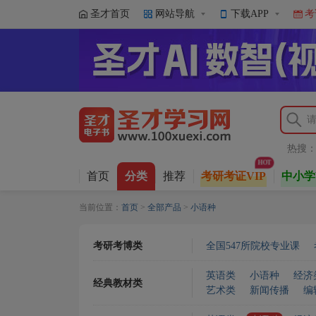
圣才首页
网站导航
下载APP
考
热搜
首页
分类
推荐
考研考证VIP
中小学
当前位置：
首页
>
全部产品
>
小语种
考研考博类
全国547所院校专业课
英语类
小语种
经济
经典教材类
艺术类
新闻传播
编