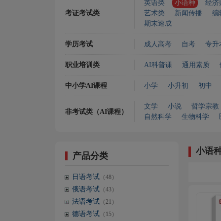
英语类
小语种
经济
考证考试类
艺术类
新闻传播
编
期末速成
学历考试
成人高考
自考
专升
职业培训类
AI科普课
通用素质
中小学AI课程
小学
小升初
初中
文学
小说
哲学宗教
非考试类（AI课程）
自然科学
生物科学
小语
产品分类
日语考试
（48）
俄语考试
（43）
法语考试
（21）
德语考试
（15）