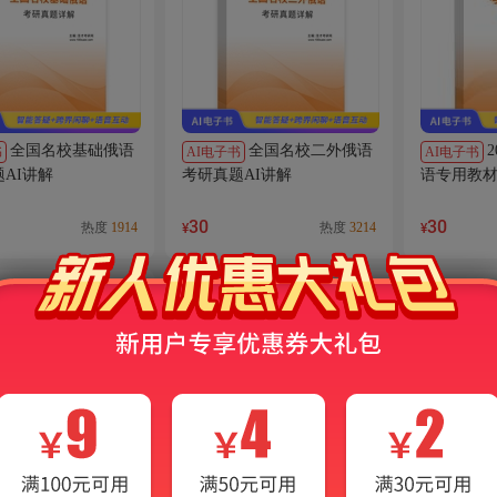
全国名校基础俄语
全国名校二外俄语
书
AI电子书
AI电子书
AI讲解
考研真题AI讲解
语专用教材
30
30
热度
1914
热度
3214
¥
¥
VIP
免费
VIP
免费