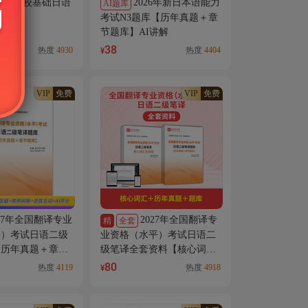
全国名校基础日语
2026年新日本语能力
AI题库
I讲解
考试N3题库【历年真题＋章
节题库】AI讲解
38
热度
4930
热度
4404
¥
VIP
免费
VIP
免费
027年全国翻译专业
2027年全国翻译专
精
全套
平）考试日语二级
业资格（水平）考试日语二
【历年真题＋章节
级笔译全套资料【核心词汇
讲解
＋历年真题＋题库】
80
热度
4119
热度
4918
¥