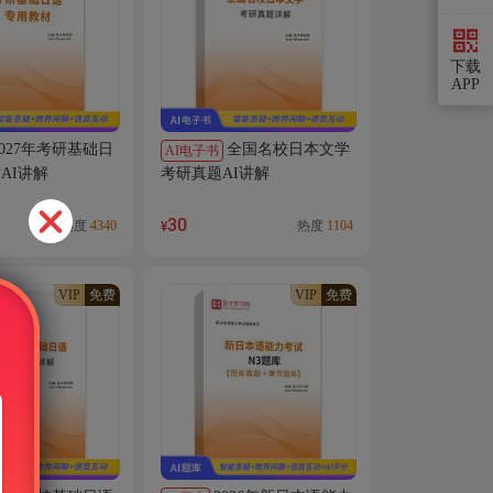
下载
APP
2027年考研基础日
全国名校日本文学
AI电子书
AI讲解
考研真题AI讲解
30
热度
4340
热度
1104
¥
VIP
免费
VIP
免费