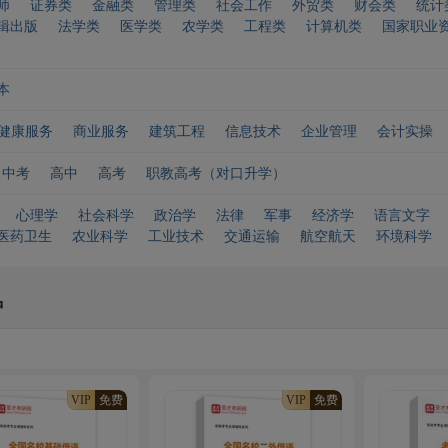
师
证券类
金融类
管理类
社会工作
外贸类
财会类
统计
辑出版
法学类
医学类
农学类
工程类
计算机类
国家职业
本
健康服务
商业服务
建筑工程
信息技术
企业管理
会计实操
中考
高中
高考
职教高考（对口升学）
心理学
社会科学
政治学
法律
军事
经济学
语言文字
医药卫生
农业科学
工业技术
交通运输
航空航天
环境科学
种
VIP
免费
VIP
免费