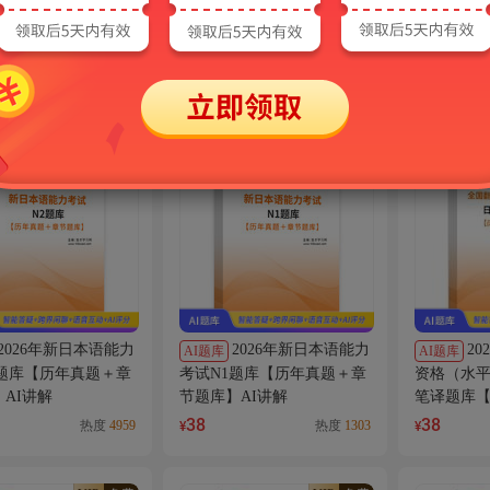
全国名校日语语言
2027年基础日语考
书
AI电子书
AI电子书
题AI讲解
研题库【名校考研真题＋章
考研真题A
节题库＋模拟试题】AI讲解
40
40
热度
3030
热度
4436
¥
¥
VIP
免费
VIP
免费
2026年新日本语能力
2026年新日本语能力
2
AI题库
AI题库
2题库【历年真题＋章
考试N1题库【历年真题＋章
资格（水
AI讲解
节题库】AI讲解
笔译题库
题库】AI
38
38
热度
4959
热度
1303
¥
¥