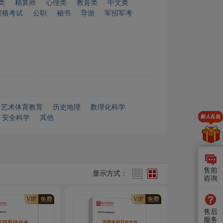
类
精算师
心理类
教育类
中文类
资格考试
公职
秘书
导游
军招军考
艺术体育教育
历史地理
数理化科学
安全科学
其他
售前
显示方式：
咨询
VIP
免费
VIP
免费
售后
服务