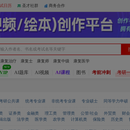
试日历
圣才社群
商务合作
：
康复治疗
康复士
康复师
康复中级
康复医学
VIP
AI题库
AI视频
AI课程
图书
考前冲刺
考研
考研公共课
统考专业课
非统考专业课
专业硕士
同等学力申硕
类
证券类
金融类
理工类
管理类
公管/社会
外贸类
财会
辑出版
法学类
医学类
农学类
计算机类
保险类
历史类