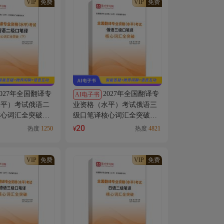
VIP
免费
VIP
免费
2027年全国翻译专
2027年全国翻译专
AI电子书
水平）考试俄语二
业资格（水平）考试俄语三
核心词汇全突破
级口笔译核心词汇全突破AI
讲解
讲解
20
热度
1250
热度
4821
¥
VIP
免费
VIP
免费