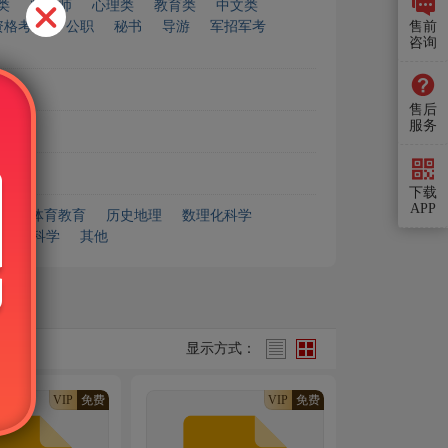
类
精算师
心理类
教育类
中文类
资格考试
公职
秘书
导游
军招军考
售前
咨询
售后
服务
下载
APP
艺术体育教育
历史地理
数理化科学
安全科学
其他
显示方式：
VIP
免费
VIP
免费