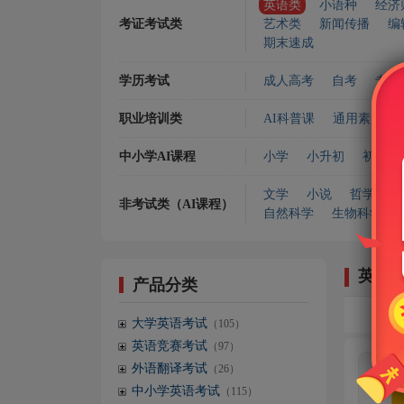
英语类
小语种
经济
考证考试类
艺术类
新闻传播
编
期末速成
学历考试
成人高考
自考
专升
职业培训类
AI科普课
通用素质
中小学AI课程
小学
小升初
初中
文学
小说
哲学宗教
非考试类（AI课程）
自然科学
生物科学
英语
产品分类
大学英语考试
（105）
英语竞赛考试
（97）
外语翻译考试
（26）
中小学英语考试
（115）