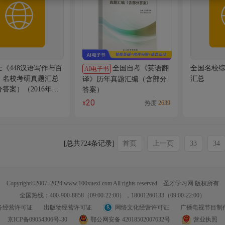
《448汉语写作与百
全国自考《英语翻
全国名校
AI电子书
》名校考研真题汇总
汇总
译》历年真题汇编（含部分
答案）（2016年
答案）
20
热度
2639
¥
[总共724条记录]
首页
上一页
33
34
Copyright©2007–2024 www.100xuexi.com All rights reserved 圣才学习网 版权所有
全国热线：400-900-8858（09:00-22:00），18001260133（09:00-22:00）
务经营许可证
出版物经营许可证
网络文化经营许可证
广播电视节目制
京ICP备09054306号-30
鄂公网安备 42018502007632号
营业执照