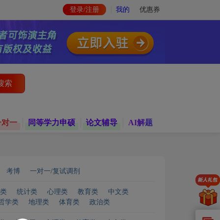
登录/注册
我的
优惠券
搜索
一对一
同等学力申硕
论文辅导
AI解题
考博
一对一/复试调剂
类
统计类
心理类
教育类
中文类
哲学类
地理类
体育类
政治类