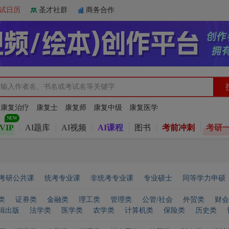
试日历
圣才社群
商务合作
：
康复治疗
康复士
康复师
康复中级
康复医学
VIP
AI题库
AI视频
AI课程
图书
考前冲刺
考研
考研公共课
统考专业课
非统考专业课
专业硕士
同等学力申硕
类
证券类
金融类
理工类
管理类
公管/社会
外贸类
财会
辑出版
法学类
医学类
农学类
计算机类
保险类
历史类