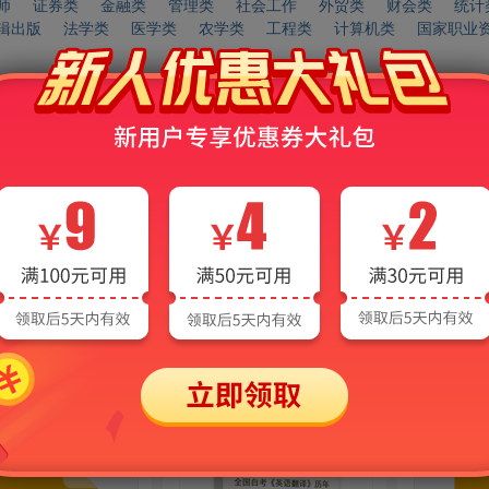
师
证券类
金融类
管理类
社会工作
外贸类
财会类
统计
辑出版
法学类
医学类
农学类
工程类
计算机类
国家职业
本
健康服务
商业服务
建筑工程
信息技术
企业管理
会计实操
中考
高中
高考
职教高考（对口升学）
心理学
社会科学
政治学
法律
军事
经济学
语言文字
医药卫生
农业科学
工业技术
交通运输
航空航天
环境科学
类考试
VIP
免费
VIP
免费