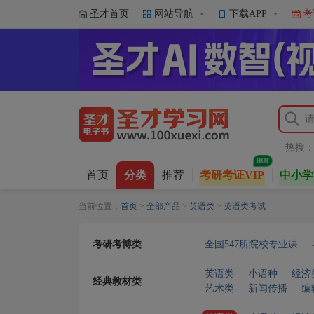
圣才首页
网站导航
下载APP
考
热搜
首页
分类
推荐
考研考证VIP
中小学
当前位置：
首页
>
全部产品
>
英语类
>
英语类考试
考研考博类
全国547所院校专业课
英语类
小语种
经济
经典教材类
艺术类
新闻传播
编