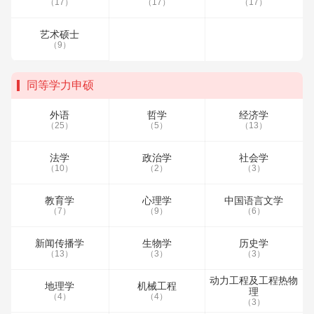
（17）
（17）
（17）
艺术硕士
（9）
同等学力申硕
外语
哲学
经济学
（25）
（5）
（13）
法学
政治学
社会学
（10）
（2）
（3）
教育学
心理学
中国语言文学
（7）
（9）
（6）
新闻传播学
生物学
历史学
（13）
（3）
（3）
动力工程及工程热物
地理学
机械工程
理
（4）
（4）
（3）