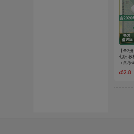
【全2册
七版 教
（含考
62.8
¥