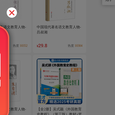
APP
名语文教育人物-
中国现代著名语文教育人物-
吕叔湘
29.8
热度
10352
热度
10304
¥
名语文教育人物-
【全2册】吴式颖《外国教育
史教程》（第三版）教材+笔