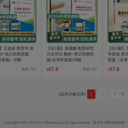
】王道俊 教育学 第
【全2册】裴娣娜 教育研究
【全2册】
材+笔记和典型题
方法导论 教材+笔记和典型
学基础 第3
研真题）详解
题(含考研真题)详解
型题（含考
47.8
57.8
热度
3335
热度
2767
¥
¥
[总共29条记录]
1
2
下一页
Copyright©2007–2024 www.100xuexi.com All rights reserved 圣才学习网 版权所有