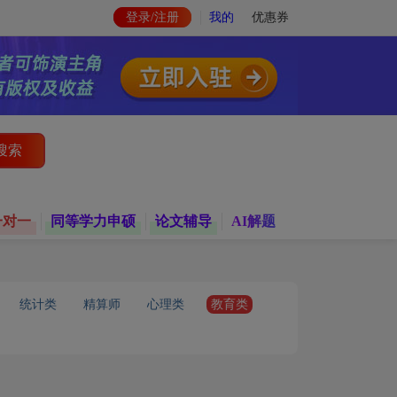
登录/注册
我的
优惠券
搜索
一对一
同等学力申硕
论文辅导
AI解题
统计类
精算师
心理类
教育类