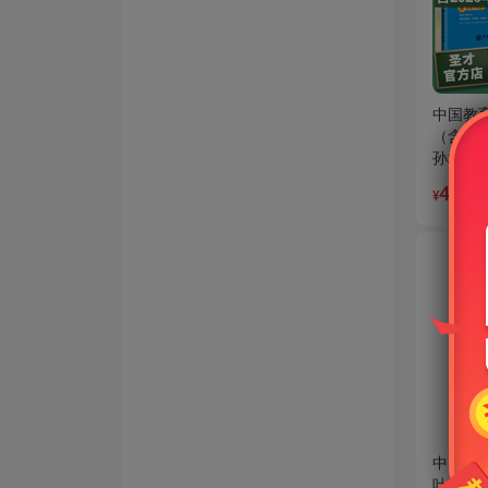
中国教
（含考
孙培青
40.8
¥
中国现
叶圣陶