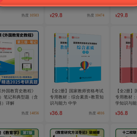
29.8
29.8
热度
10503
热度
10474
¥
¥
《外国教育史教程》
【全2册】国家教师资格考试
【全2册】
版）笔记和典型题（含
专用教材：综合素质+教育知
专用教材：
题）详解
识与能力 中学
学知识与能
36.8
36.8
热度
14856
热度
4816
¥
¥