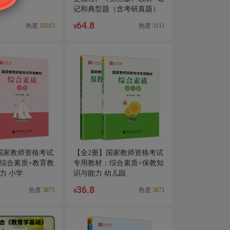
记和典型题（含考研真题）
详解
64.8
热度
10315
热度
3111
¥
国家教师资格考试
【全2册】国家教师资格考试
综合素质+教育教
专用教材：综合素质+保教知
力 小学
识与能力 幼儿园
36.8
热度
3875
热度
3671
¥