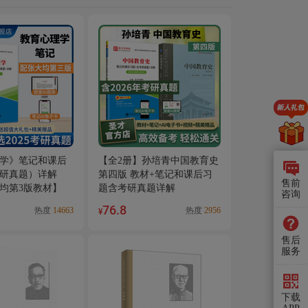
学》笔记和课后
【全2册】孙培青中国教育史
研真题）详解
第四版 教材+笔记和课后习
售前
均第3版教材】
题含考研真题详解
咨询
76.8
热度
14663
热度
2956
¥
售后
服务
下载