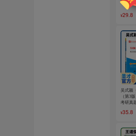
29.8
¥
吴式颖
（第3
考研真
35.8
¥