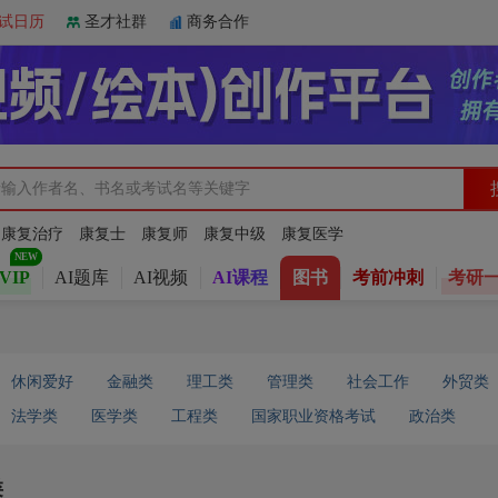
试日历
圣才社群
商务合作
：
康复治疗
康复士
康复师
康复中级
康复医学
VIP
AI题库
AI视频
AI课程
图书
考前冲刺
考研
休闲爱好
金融类
理工类
管理类
社会工作
外贸类
法学类
医学类
工程类
国家职业资格考试
政治类
类