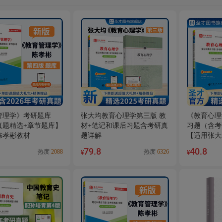
管理学》考研题库
张大均教育心理学第三版 教
《教育心理
真题精选+章节题库】
材+笔记和课后习题含考研真
习题（含考
陈孝彬教材
题详解
【适用张大
79.8
40.8
热度
2088
热度
6326
¥
¥