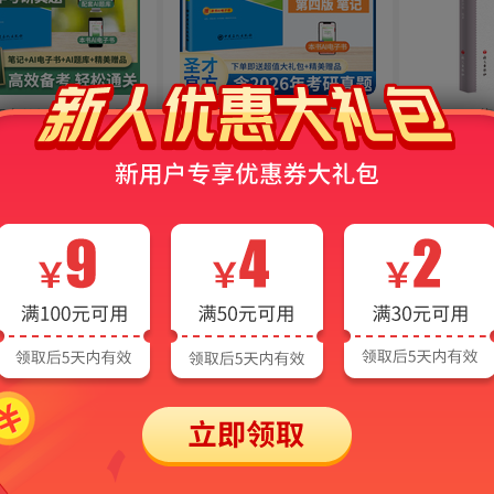
育史笔记和课后习题
陈孝彬《教育管理学》笔记
中国现代著
研真题）详解【适用
和课后习题（含考研真题）
张志公
第4版教材】
详解【适用第4版教材】
35.8
29.8
热度
8924
热度
9185
¥
¥
代著名语文教育人物-
中国现代著名语文教育人物-
中国现代著
夏丐尊
朱自清