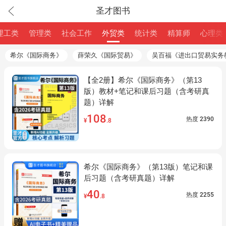
圣才图书
理工类
管理类
社会工作
外贸类
统计类
精算师
心理类
希尔《国际商务》
薛荣久《国际贸易》
吴百福《进出口贸易实务
【全2册】希尔《国际商务》（第13
版）教材+笔记和课后习题（含考研真
题）详解
108
热度
2390
¥
.8
希尔《国际商务》（第13版）笔记和课
后习题（含考研真题）详解
40
热度
2255
¥
.8