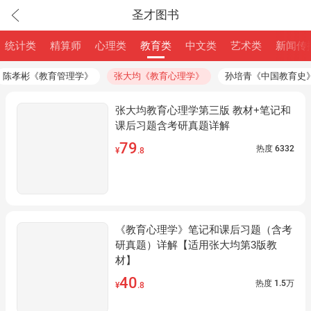
圣才图书
统计类
精算师
心理类
教育类
中文类
艺术类
新闻传
陈孝彬《教育管理学》
张大均《教育心理学》
孙培青《中国教育史
张大均教育心理学第三版 教材+笔记和
课后习题含考研真题详解
79
热度
6332
¥
.8
《教育心理学》笔记和课后习题（含考
研真题）详解【适用张大均第3版教
材】
40
热度
1.5万
¥
.8