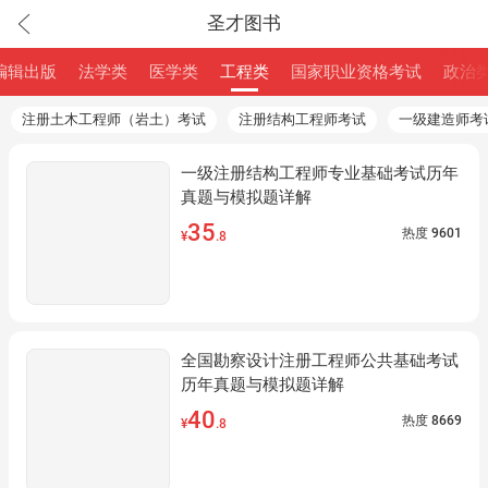
圣才图书
编辑出版
法学类
医学类
工程类
国家职业资格考试
政治
注册土木工程师（岩土）考试
注册结构工程师考试
一级建造师考
一级注册结构工程师专业基础考试历年
真题与模拟题详解
35
热度
9601
¥
.8
全国勘察设计注册工程师公共基础考试
历年真题与模拟题详解
40
热度
8669
¥
.8