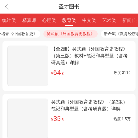
圣才图书
统计类
精算师
心理类
教育类
中文类
艺术类
新闻传
孙培青《中国教育史》
吴式颖《外国教育史教程》
靳希斌《教育经济
【全2册】吴式颖《外国教育史教程》
（第三版）教材+笔记和典型题（含考
研真题）详解
64
热度
3110
¥
.8
吴式颖《外国教育史教程》（第3版）
笔记和典型题（含考研真题）详解
35
热度
1.5万
¥
.8