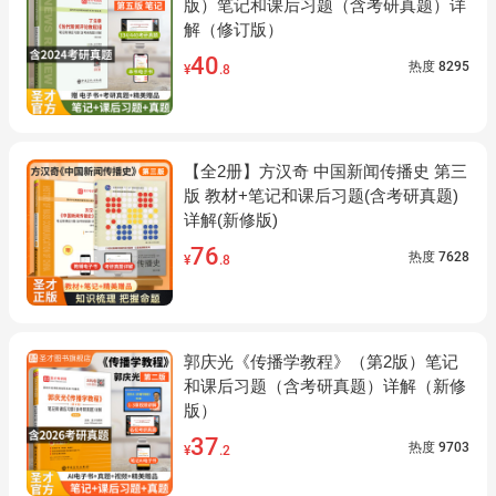
版）笔记和课后习题（含考研真题）详
解（修订版）
40
热度
8295
¥
.8
【全2册】方汉奇 中国新闻传播史 第三
版 教材+笔记和课后习题(含考研真题)
详解(新修版)
76
热度
7628
¥
.8
郭庆光《传播学教程》（第2版）笔记
和课后习题（含考研真题）详解（新修
版）
37
热度
9703
¥
.2