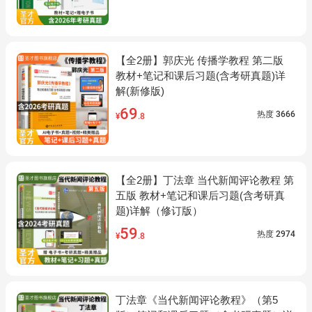
【全2册】郭庆光 传播学教程 第二版
教材+笔记和课后习题(含考研真题)详
解(新修版)
69
热度
3666
¥
.8
【全2册】丁法章 当代新闻评论教程 第
五版 教材+笔记和课后习题(含考研真
题)详解（修订版）
59
热度
2974
¥
.8
丁法章《当代新闻评论教程》（第5