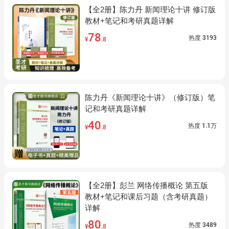
【全2册】陈力丹 新闻理论十讲 修订版
教材+笔记和考研真题详解
78
热度
3193
¥
.8
陈力丹《新闻理论十讲》（修订版）笔
记和考研真题详解
40
热度
1.1万
¥
.8
【全2册】彭兰 网络传播概论 第五版
教材+笔记和课后习题（含考研真题）
详解
80
热度
3489
¥
.8