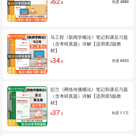
62
热度
4880
¥
.8
马工程《新闻学概论》笔记和课后习题
（含考研真题）详解【适用第2版教
材】
34
热度
8433
¥
.8
彭兰《网络传播概论》笔记和课后习题
（含考研真题）详解【适用第5版教
材】
37
热度
1.1万
¥
.2