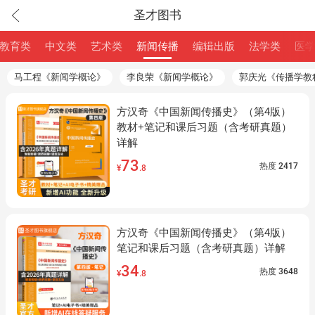
圣才图书
教育类
中文类
艺术类
新闻传播
编辑出版
法学类
医
马工程《新闻学概论》
李良荣《新闻学概论》
郭庆光《传播学教
方汉奇《中国新闻传播史》（第4版）
教材+笔记和课后习题（含考研真题）
详解
73
热度
2417
¥
.8
方汉奇《中国新闻传播史》（第4版）
笔记和课后习题（含考研真题）详解
34
热度
3648
¥
.8