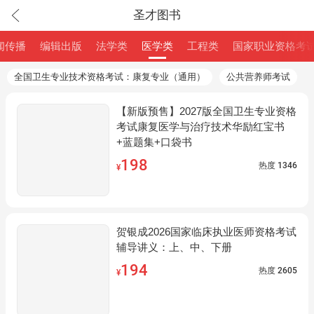
圣才图书
闻传播
编辑出版
法学类
医学类
工程类
国家职业资格考
全国卫生专业技术资格考试：康复专业（通用）
公共营养师考试
【新版预售】2027版全国卫生专业资格
考试康复医学与治疗技术华励红宝书
+蓝题集+口袋书
198
热度
1346
¥
贺银成2026国家临床执业医师资格考试
辅导讲义：上、中、下册
194
热度
2605
¥