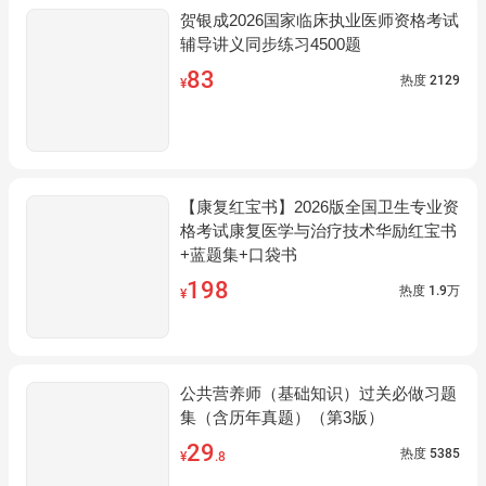
贺银成2026国家临床执业医师资格考试
辅导讲义同步练习4500题
83
热度
2129
¥
【康复红宝书】2026版全国卫生专业资
格考试康复医学与治疗技术华励红宝书
+蓝题集+口袋书
198
热度
1.9万
¥
公共营养师（基础知识）过关必做习题
集（含历年真题）（第3版）
29
热度
5385
¥
.8