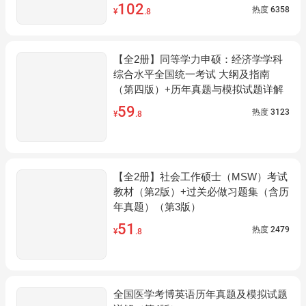
102
热度
6358
¥
.8
【全2册】同等学力申硕：经济学学科
综合水平全国统一考试 大纲及指南
（第四版）+历年真题与模拟试题详解
59
热度
3123
¥
.8
【全2册】社会工作硕士（MSW）考试
教材（第2版）+过关必做习题集（含历
年真题）（第3版）
51
热度
2479
¥
.8
全国医学考博英语历年真题及模拟试题