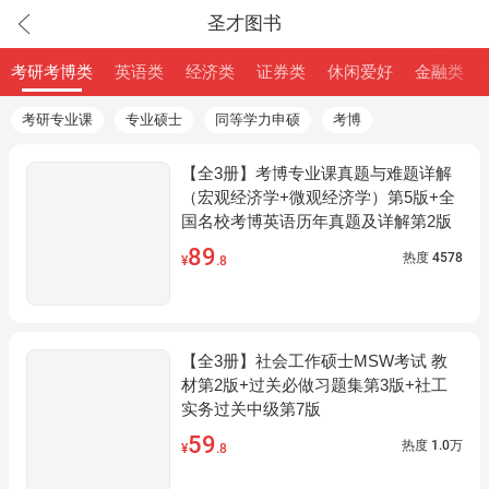
圣才图书
考研考博类
英语类
经济类
证券类
休闲爱好
金融类
考研专业课
专业硕士
同等学力申硕
考博
【全3册】考博专业课真题与难题详解
（宏观经济学+微观经济学）第5版+全
国名校考博英语历年真题及详解第2版
89
热度
4578
¥
.8
【全3册】社会工作硕士MSW考试 教
材第2版+过关必做习题集第3版+社工
实务过关中级第7版
59
热度
1.0万
¥
.8