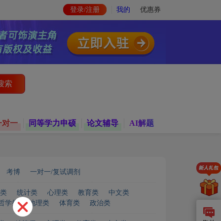
登录/注册
我的
优惠券
搜索
一对一
同等学力申硕
论文辅导
AI解题
考博
一对一/复试调剂
类
统计类
心理类
教育类
中文类
哲学类
地理类
体育类
政治类