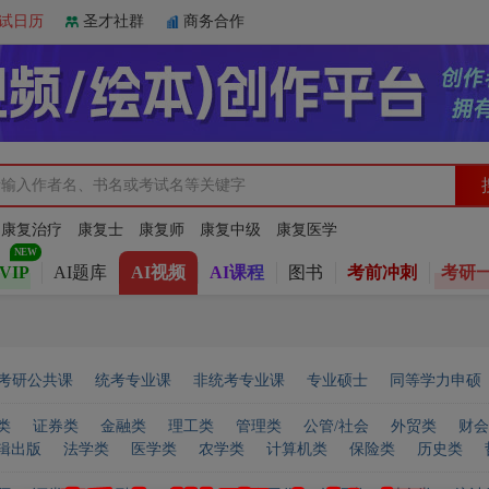
试日历
圣才社群
商务合作
：
康复治疗
康复士
康复师
康复中级
康复医学
VIP
AI题库
AI视频
AI课程
图书
考前冲刺
考研
考研公共课
统考专业课
非统考专业课
专业硕士
同等学力申硕
类
证券类
金融类
理工类
管理类
公管/社会
外贸类
财会
辑出版
法学类
医学类
农学类
计算机类
保险类
历史类