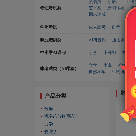
英语类
小语种
经济
考证考试类
艺术类
新闻传播
编
期末速成
学历考试
成人高考
自考
专升
职业培训类
AI科普课
通用素质
中小学AI课程
小学
小升初
初中
文学
小说
哲学宗教
非考试类（AI课程）
自然科学
生物科学
数理
产品分类
数学
概率论与数理统计
力学
物理学