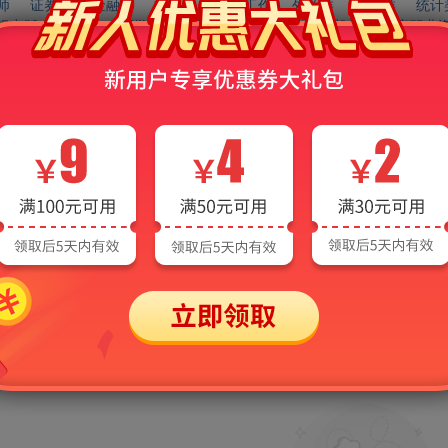
师
证券类
金融类
管理类
社会工作
外贸类
财会类
统计
辑出版
法学类
医学类
农学类
工程类
计算机类
国家职业
本
健康服务
商业服务
建筑工程
信息技术
企业管理
会计实操
中考
高中
高考
职教高考（对口升学）
心理学
社会科学
政治学
法律
军事
经济学
语言文字
医药卫生
农业科学
工业技术
交通运输
航空航天
环境科学
化科学视频课程