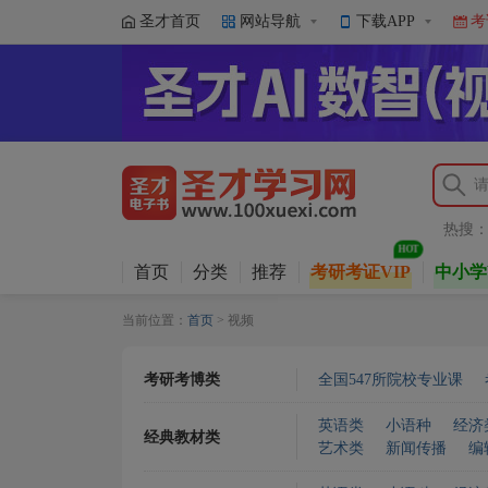
圣才首页
网站导航
下载APP
考
热搜
首页
分类
推荐
考研考证VIP
中小学
当前位置：
首页
> 视频
考研考博类
全国547所院校专业课
英语类
小语种
经济
经典教材类
艺术类
新闻传播
编