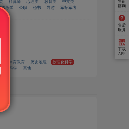
售前
类
精算师
心理类
教育类
中文类
咨询
资格考试
公职
秘书
导游
军招军考
售后
服务
下载
APP
艺术体育教育
历史地理
数理化科学
安全科学
其他