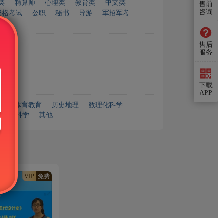
类
精算师
心理类
教育类
中文类
售前
咨询
资格考试
公职
秘书
导游
军招军考
售后
服务
下载
APP
艺术体育教育
历史地理
数理化科学
安全科学
其他
VIP
免费