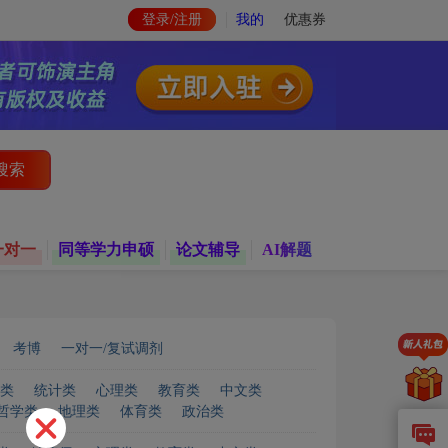
登录/注册
我的
优惠券
搜索
一对一
同等学力申硕
论文辅导
AI解题
考博
一对一/复试调剂
类
统计类
心理类
教育类
中文类
哲学类
地理类
体育类
政治类