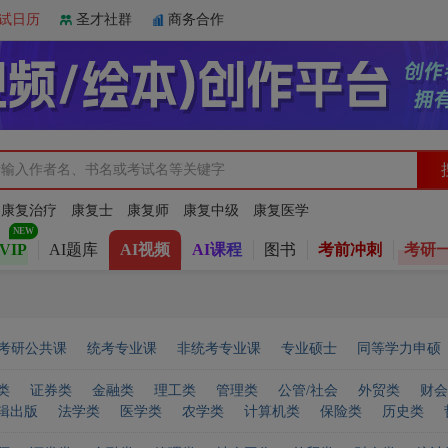
试日历
圣才社群
商务合作
：
康复治疗
康复士
康复师
康复中级
康复医学
VIP
AI题库
AI视频
AI课程
图书
考前冲刺
考研
考研公共课
统考专业课
非统考专业课
专业硕士
同等学力申硕
类
证券类
金融类
理工类
管理类
公管/社会
外贸类
财会
辑出版
法学类
医学类
农学类
计算机类
保险类
历史类