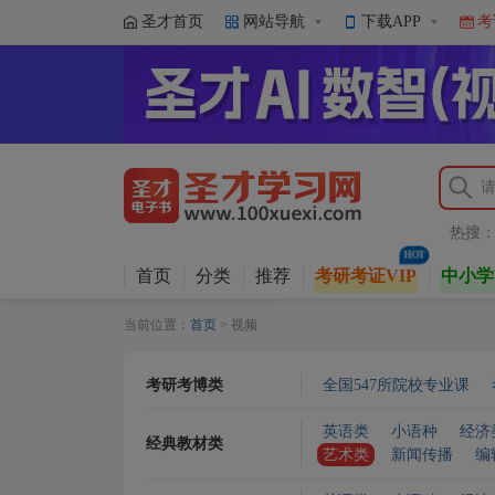
圣才首页
网站导航
下载APP
考
热搜
首页
分类
推荐
考研考证VIP
中小学
当前位置：
首页
> 视频
考研考博类
全国547所院校专业课
英语类
小语种
经济
经典教材类
艺术类
新闻传播
编