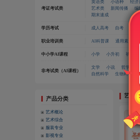
英语类
小语种
经济
考证考试类
艺术类
新闻传播
编
期末速成
学历考试
成人高考
自考
专升
职业培训类
AI科普课
通用素质
中小学AI课程
小学
小升初
初中
文学
小说
哲学宗教
非考试类（AI课程）
自然科学
生物科学
艺术
产品分类
艺术概论
艺术综合
服装专业
影视专业