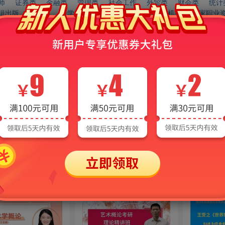
师
证券类
金融类
管理类
社会工作
外贸类
财会类
统计
辑出版
法学类
医学类
农学类
工程类
计算机类
国家职业
本
健康服务
商业服务
建筑工程
信息技术
企业管理
会计实操
中考
高中
高考
职教高考（对口升学）
心理学
社会科学
政治学
法律
军事
经济学
语言文字
医药卫生
农业科学
工业技术
交通运输
航空航天
环境科学
类视频课程