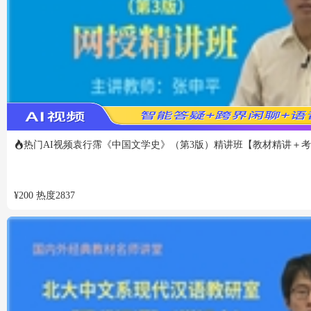
VIP
免费
热门
AI视频
袁行霈《中国文学史》（第3版）精讲班【教材精讲＋
¥
200
热度
2837