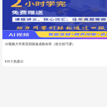
AI视频
大学英语四级速成救命班（抢分技巧课）
¥
39.9
热度
42
[总共53