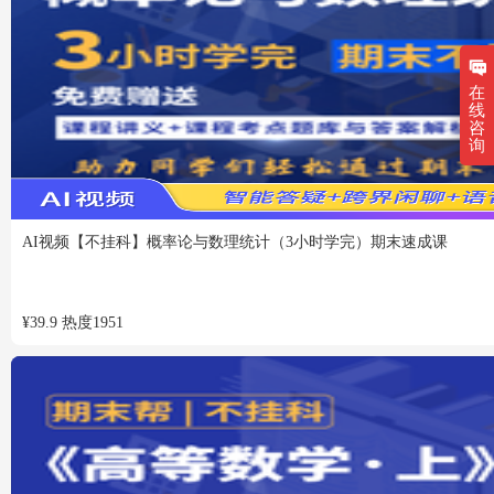
在
线
咨
询
AI视频
【不挂科】概率论与数理统计（3小时学完）期末速成课
¥
39.9
热度
1951