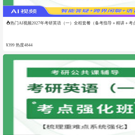
热门
AI视频
2027年考研英语（一）全程套餐（备考指导＋精讲＋考
¥
399
热度
4844