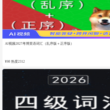
AI视频
2027考博英语词汇（乱序版＋正序版）
¥
98
热度
2312