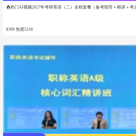
热门
AI视频
2027年考研英语（二）全程套餐（备考指导＋精讲＋考
¥
399
热度
5218