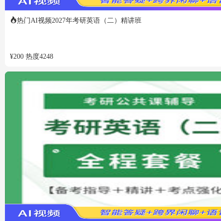
热门
AI视频
2027年考研英语（二）精讲班
¥
200
热度
4248