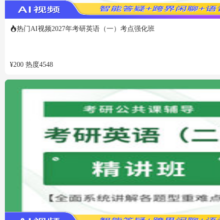
热门
AI视频
2027年考研英语（一）考点强化班
¥
200
热度
4548