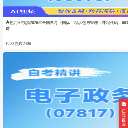
热门
AI视频
2026年全国自考《国际工程承包与管理（课程代码：063
讲
¥
200
热度
2406
在
线
咨
询