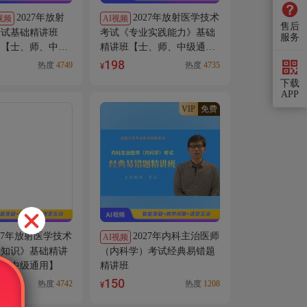
2027年放射
2027年放射医学技术
视频
AI视频
售后
考试《专业实践能力》基础
考试基础精讲班
服务
精讲班【士、师、中级通
）【士、师、中级
用】
198
热度
4749
热度
4735
¥
下载
APP
VIP
免费
027年放射医学技术
2027年内科主治医师
AI视频
础知识》基础精讲
（内科学）考试经典易错题
师、中级通用】
精讲班
150
热度
4742
热度
1208
¥