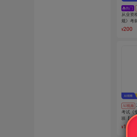
热门
从业资
规》考
于冲刺
200
¥
AI视频
考试《
班【士
198
¥