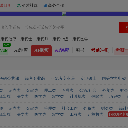
试日历
圣才社群
商务合作
：
康复治疗
康复士
康复师
康复中级
康复医学
VIP
AI题库
AI视频
AI课程
图书
考前冲刺
考研
考研公共课
统考专业课
非统考专业课
专业硕士
同等学力申硕
类
证券类
金融类
理工类
管理类
公管/社会
外贸类
财会
辑出版
法学类
医学类
农学类
计算机类
保险类
历史类
师
证券类
金融类
管理类
社会工作
外贸类
财会类
统计
辑出版
法学类
医学类
农学类
工程类
计算机类
国家职业