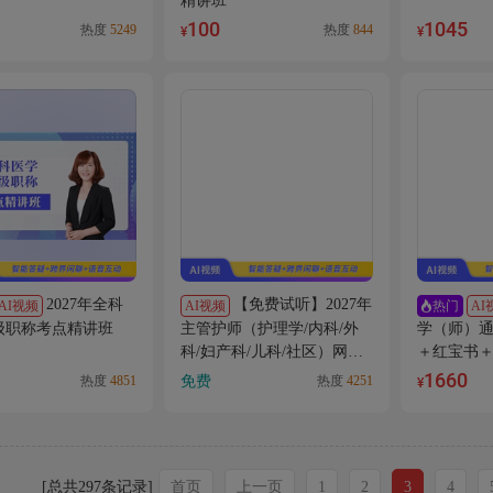
精讲班
100
1045
热度
5249
热度
844
¥
¥
2027年全科
【免费试听】2027年
AI视频
AI视频
AI
热门
主管护师（护理学/内科/外
级职称考点精讲班
学（师）
科/妇产科/儿科/社区）网络
＋红宝书
试听课
掌中宝】
1660
免费
热度
4851
热度
4251
¥
[总共297条记录]
首页
上一页
1
2
3
4