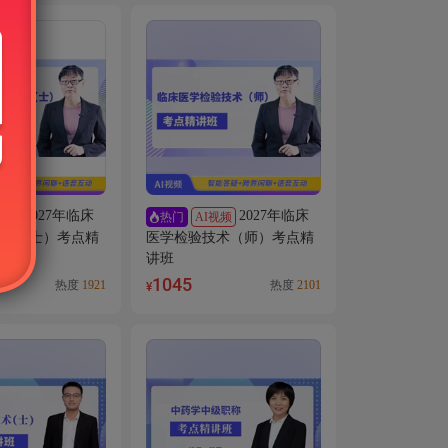
2027年临床
2027年临床
视频
AI视频
热门
技术（士）考点精
医学检验技术（师）考点精
讲班
1045
热度
1921
热度
2101
¥