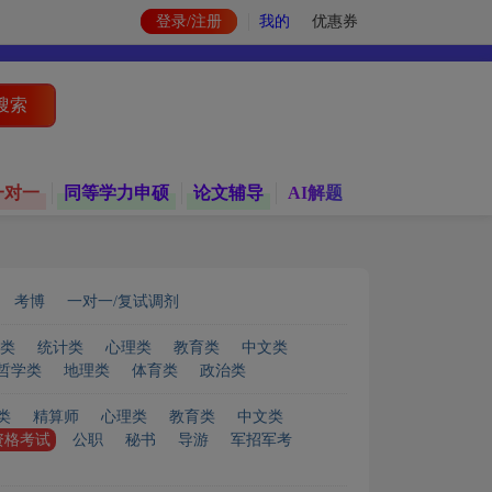
登录/注册
我的
优惠券
搜索
一对一
同等学力申硕
论文辅导
AI解题
考博
一对一/复试调剂
类
统计类
心理类
教育类
中文类
哲学类
地理类
体育类
政治类
类
精算师
心理类
教育类
中文类
资格考试
公职
秘书
导游
军招军考