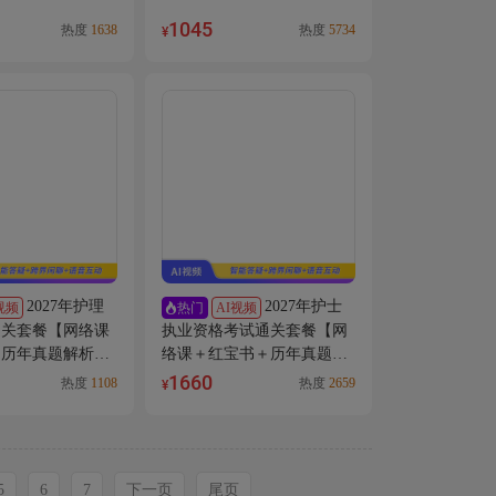
1045
热度
1638
热度
5734
¥
2027年护理
2027年护士
视频
AI视频
热门
通关套餐【网络课
执业资格考试通关套餐【网
＋历年真题解析＋
络课＋红宝书＋历年真题解
析＋掌中宝】
1660
热度
1108
热度
2659
¥
5
6
7
下一页
尾页