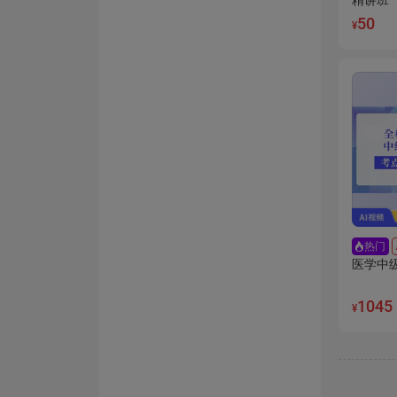
精讲班
50
¥
热门
医学中
1045
¥