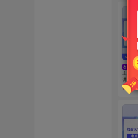
热门
主治医
讲班
1045
¥