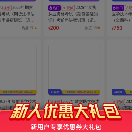
2026年期货
2026年期货
AI视频
AI视频
AI
热门
热门
格考试《期货法律法
从业资格考试《期货基础知
医学技术
前串讲密训班（适用
识》考前串讲密训班（适用
（全四科
阶段）
于冲刺阶段）
通用】
200
750
热度
3514
热度
3508
¥
¥
2027年放射医学技术
2027年放射医学技术
2
AI视频
AI视频
专业知识》基础精讲
考试《相关专业知识》基础
考试《基
、师、中级通用】
精讲班【士、师、中级通
班【士、
用】
198
198
热度
4747
热度
4745
¥
¥