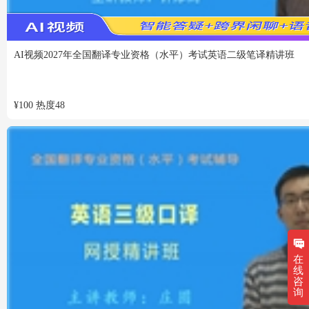
VIP
免费
AI视频
2027年全国翻译专业资格（水平）考试英语二级笔译精讲班
¥
100
热度
48
在
线
咨
询