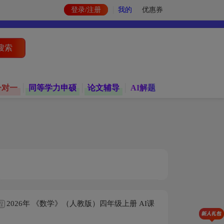
登录/注册
我的
优惠券
搜索
一对一
同等学力申硕
论文辅导
AI解题
2026年 《数学》（人教版）四年级上册 AI课
程