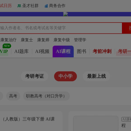
试日历
圣才社群
商务合作
：
康复治疗
康复士
康复师
康复中级
管理学
VIP
AI题库
AI视频
AI课程
图书
考前冲刺
考研
考研考证
中小学
最新上线
中
高考
职教高考（对口升学）
学》（人教版）三年级下册 AI课
AI课
程