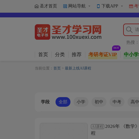
圣才首页
网站导航
下载APP
考
热搜
首页
分类
推荐
考研考证VIP
中小学
当前位置：
首页
>
最新上线AI课程
学段
全部
小学
初中
中考
高
2026年 《数
AI课程
程