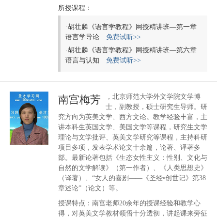
所授课程：
·
胡壮麟《语言学教程》网授精讲班—第一章
语言学导论
免费试听>>
·
胡壮麟《语言学教程》网授精讲班—第六章
语言与认知
免费试听>>
，北京师范大学外文学院文学博
南宫梅芳
士，副教授，硕士研究生导师。研
究方向为英美文学、西方文论。教学经验丰富，主
讲本科生英国文学、美国文学等课程，研究生文学
理论与文学批评、英美文学研究等课程，主持科研
项目多项，发表学术论文十余篇，论著、译著多
部。最新论著包括《生态女性主义：性别、文化与
自然的文学解读》（第一作者）、《人类思想史》
（译著）、“女人的喜剧——《圣经•创世记》第38
章述论”（论文）等。
授课特点：南宫老师20余年的授课经验和教学心
得，对英美文学教材领悟十分透彻，讲起课来旁征