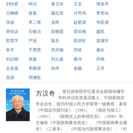
刘怡君
钟洁
黄玉玲
王全
谭渝丹
王峥嵘
曾盈
随志宽
付芳伟
李章仙
张放
李二维
吴晖
赵甍源
韦苏倢
李怡达
石银洁
匡晓霞
雷欣翰
盛凯
郭震宇
严冠
陈共
郭庆旺
屈满学
朱平
于秀慧
乔庆梅
乔婷
康欣
刘以晴
张森
刘云嘉
黄河
乔斌
左癸基
李晓荣
孙萍
崔颖
王丹
高源
邓渊哲
，曾任国务院学位委员会新闻传播学
方汉奇
学科评议组首届召集人、中国新闻史
学会会长。现为中国人民大学荣誉一级教授，著有
《中国近代报刊史》（1981）、《报史与报人》
（1991）、《新闻史上的奇情壮采》（2000）等，
主编有《中国新闻事业简史》、《中国新闻事业通
史》（三卷本）、《中国当代新闻事业史》、《中