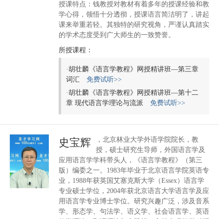
授课特点：钱教授对教材有着多年的授课经验和教
学心得，领悟十分透彻，授课语言简洁明了，讲起
课来举重若轻。其独特的研究视角，严谨认真踏实
的学术态度受到广大师生的一致赞誉。
所授课程：
·
胡壮麟《语言学教程》网授精讲班—第三章
词汇
免费试听>>
·
胡壮麟《语言学教程》网授精讲班—第十二
章 现代语言学理论与流派
免费试听>>
，北京林业大学外语学院院长，教
史宝辉
授，硕士研究生导师，外国语言学及
应用语言学学科带头人，《语言学教程》（第三
版）编委之一。1983年毕业于北京语言学院英语专
业，1988年获英国艾塞克斯大学（Essex）语言学
专业硕士学位，2004年获北京语言大学语言学及应
用语言学专业博士学位。研究兴趣广泛，涉及音系
学、形态学、句法学、语义学、社会语言学、英语