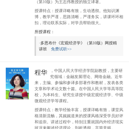
（第10版）为王志伟教授的独立译著。
授课特点：授课详略有致，生动透彻。他知识渊
博，教学严谨，思路清晰，严谨务实，讲课环环相
扣，理论联系实际，对学员帮助很大。
所授课程：
·
多恩布什《宏观经济学》（第10版）网授精
讲班
免费试听>>
，中国人民大学经济学院副教授，主要研
程华
究领域：金融发展理论、网络金融。近年
来，主编、参编和参译多部著作和教材，发表各类
文章和学术论文数十篇。在中国人民大学等高等院
校，为本科生、研究生讲授中级宏观经济学、中级
微观经济学等课程。
授课特点：教学经验丰富，授课详略有致，课堂风
格清新流畅，其娓娓道来的授课风格深受学员好评
和追崇。讲述过程中，特别注重就国内外经济现实
状况来阐述经济理论，剖析透彻，言简意赅。