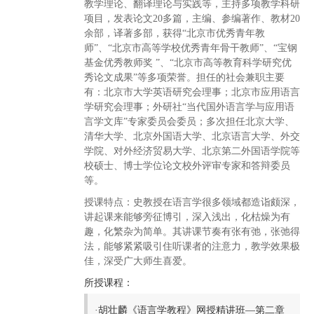
教学理论、翻译理论与实践等，主持多项教学科研
项目，发表论文20多篇，主编、参编著作、教材20
余部，译著多部，获得“北京市优秀青年教
师”、“北京市高等学校优秀青年骨干教师”、“宝钢
基金优秀教师奖 ”、“北京市高等教育科学研究优
秀论文成果”等多项荣誉。担任的社会兼职主要
有：北京市大学英语研究会理事；北京市应用语言
学研究会理事；外研社“当代国外语言学与应用语
言学文库”专家委员会委员；多次担任北京大学、
清华大学、北京外国语大学、北京语言大学、外交
学院、对外经济贸易大学、北京第二外国语学院等
校硕士、博士学位论文校外评审专家和答辩委员
等。
授课特点：史教授在语言学很多领域都造诣颇深，
讲起课来能够旁征博引，深入浅出，化枯燥为有
趣，化繁杂为简单。其讲课节奏有张有弛，张弛得
法，能够紧紧吸引住听课者的注意力，教学效果极
佳，深受广大师生喜爱。
所授课程：
·
胡壮麟《语言学教程》网授精讲班—第二章