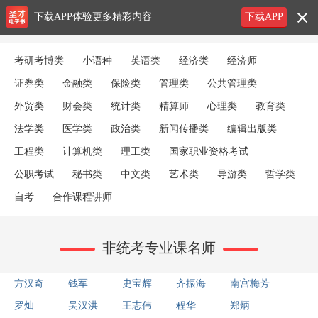
下载APP体验更多精彩内容
下载APP
考研考博类
小语种
英语类
经济类
经济师
证券类
金融类
保险类
管理类
公共管理类
外贸类
财会类
统计类
精算师
心理类
教育类
法学类
医学类
政治类
新闻传播类
编辑出版类
工程类
计算机类
理工类
国家职业资格考试
公职考试
秘书类
中文类
艺术类
导游类
哲学类
自考
合作课程讲师
非统考专业课名师
方汉奇
钱军
史宝辉
齐振海
南宫梅芳
罗灿
吴汉洪
王志伟
程华
郑炳