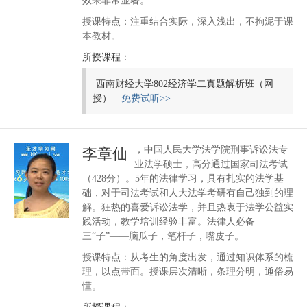
效果非常显著。
授课特点：注重结合实际，深入浅出，不拘泥于课
本教材。
所授课程：
·
西南财经大学802经济学二真题解析班（网
授）
免费试听>>
，中国人民大学法学院刑事诉讼法专
李章仙
业法学硕士，高分通过国家司法考试
（428分）。5年的法律学习，具有扎实的法学基
础，对于司法考试和人大法学考研有自己独到的理
解。狂热的喜爱诉讼法学，并且热衷于法学公益实
践活动，教学培训经验丰富。法律人必备
三“子”——脑瓜子，笔杆子，嘴皮子。
授课特点：从考生的角度出发，通过知识体系的梳
理，以点带面。授课层次清晰，条理分明，通俗易
懂。