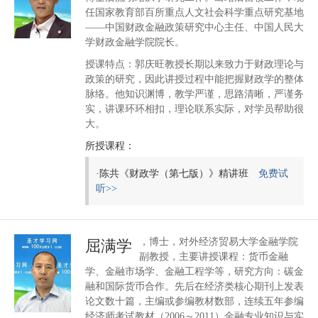
任国家教育部百所重点人文社会科学重点研究基地
——中国财政金融政策研究中心主任、中国人民大
学财政金融学院院长。
授课特点：郭庆旺教授长期以来致力于财政理论与
政策的研究，因此讲授过程中能把握财政学的整体
脉络。他知识渊博，教学严谨，思路清晰，严谨务
实，讲课环环相扣，理论联系实际，对学员帮助很
大。
所授课程：
·
陈共《财政学（第七版）》精讲班
免费试
听>>
，博士，对外经济贸易大学金融学院
屈满学
副教授，主要讲授课程：货币金融
学、金融市场学、金融工程学等，研究方向：碳金
融和国际货币合作。先后在经济类核心期刊上发表
论文数十篇，主编或参编教材数部，连续五年参编
经济师考试教材（2006～2011）金融专业知识与实