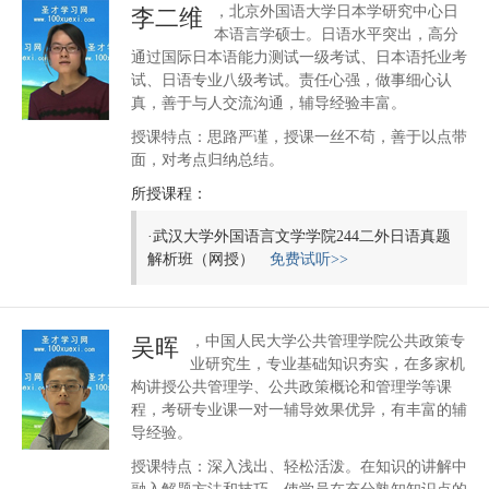
，北京外国语大学日本学研究中心日
李二维
本语言学硕士。日语水平突出，高分
通过国际日本语能力测试一级考试、日本语托业考
试、日语专业八级考试。责任心强，做事细心认
真，善于与人交流沟通，辅导经验丰富。
授课特点：思路严谨，授课一丝不苟，善于以点带
面，对考点归纳总结。
所授课程：
·
武汉大学外国语言文学学院244二外日语真题
解析班（网授）
免费试听>>
，中国人民大学公共管理学院公共政策专
吴晖
业研究生，专业基础知识夯实，在多家机
构讲授公共管理学、公共政策概论和管理学等课
程，考研专业课一对一辅导效果优异，有丰富的辅
导经验。
授课特点：深入浅出、轻松活泼。在知识的讲解中