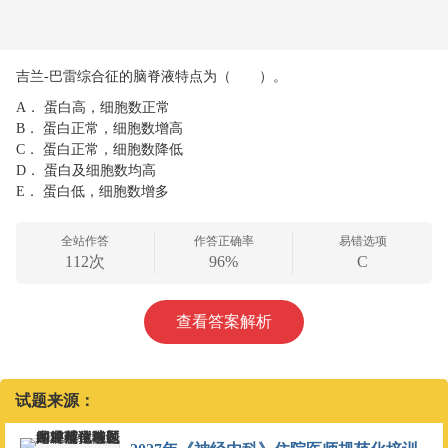
吉兰-巴雷综合征的脑脊液特点为（ ）。
A．
蛋白高，细胞数正常
B．
蛋白正常，细胞数增高
C．
蛋白正常，细胞数降低
D．
蛋白及细胞数均高
E．
蛋白低，细胞数增多
全站作答
作答正确率
易错选项
112次
96%
C
查看答案解析
试题来源：