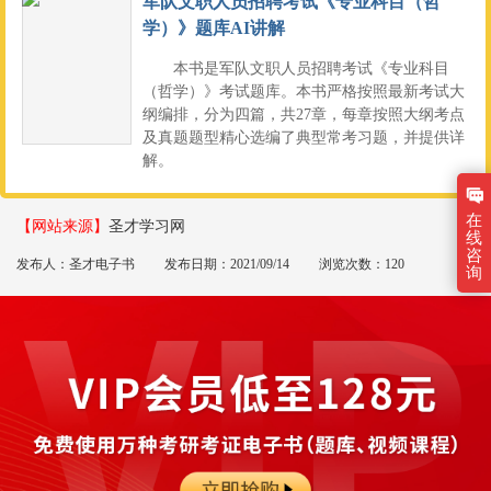
军队文职人员招聘考试《专业科目（哲
学）》题库AI讲解
本书是军队文职人员招聘考试《专业科目
（哲学）》考试题库。本书严格按照最新考试大
纲编排，分为四篇，共27章，每章按照大纲考点
及真题题型精心选编了典型常考习题，并提供详
解。
在
【网站来源】
圣才学习网
线
咨
发布人：圣才电子书
发布日期：2021/09/14
浏览次数：120
询