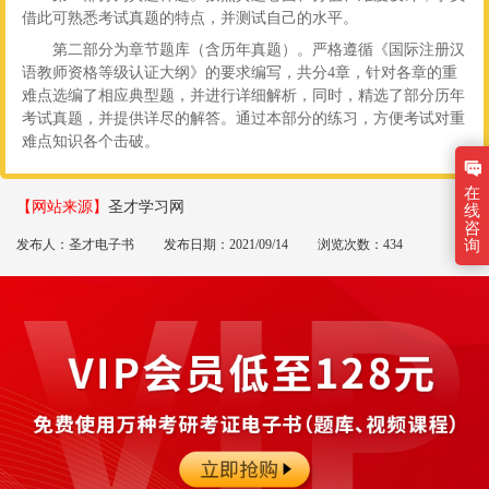
借此可熟悉考试真题的特点，并测试自己的水平。
第二部分为章节题库（含历年真题）。严格遵循《国际注册汉
语教师资格等级认证大纲》的要求编写，共分4章，针对各章的重
难点选编了相应典型题，并进行详细解析，同时，精选了部分历年
考试真题，并提供详尽的解答。通过本部分的练习，方便考试对重
难点知识各个击破。
在
【网站来源】
圣才学习网
线
咨
询
发布人：圣才电子书
发布日期：2021/09/14
浏览次数：434