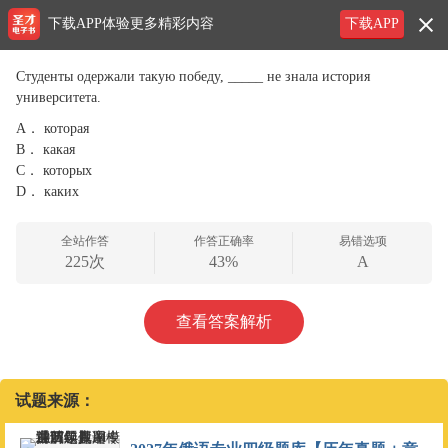
下载APP体验更多精彩内容
下载APP
Студенты одержали такую победу, _____ не знала история
университета.
A．
которая
B．
какая
C．
которых
D．
каких
全站作答
作答正确率
易错选项
225次
43%
A
查看答案解析
试题来源：