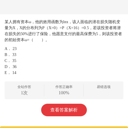
某人拥有资本ω，他的效用函数为lnx，该人面临的潜在损失随机变
量为X，X的分布列为P（X=0）=P（X=16）=0.5，若该投资者将潜
在损失的50%进行了保险，他愿意支付的最高保费为5，则该投资者
的初始资本ω=（ ）。
A．
23
B．
33
C．
35
D．
36
E．
14
全站作答
作答正确率
易错选项
1次
100%
查看答案解析