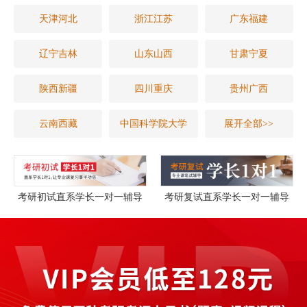
天津河北
浙江江苏
广东福建
辽宁吉林
山东山西
甘肃宁夏
陕西新疆
四川重庆
贵州广西
云南西藏
中国科学院大学
展开全部>>
考研初试直系学长一对一辅导
考研复试直系学长一对一辅导