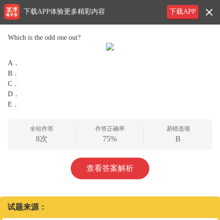
下载APP体验更多精彩内容
下载APP
Which is the odd one out?
A．
B．
C．
D．
E．
全站作答
作答正确率
易错选项
8次
75%
B
查看答案解析
试题来源：