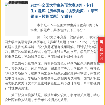
2027年全国大学生英语竞赛D类（专科
生）题库【历年真题（视频讲解）＋章节
题库＋模拟试题】AI讲解
本书是2027年全国大学生英语竞赛D类（专
科生）的题库，具体包括以下三部分：
第一部分为历年真题（视频讲解）。收录全
国大学生英语竞赛D类历年初决赛考试真题（2017～2025），每套
真题均提供答案详解，部分真题还附有视频讲解。通过该部分学
在
线
习，既可以体验真实考试，也可以测试自己的水平。学员可充分了
咨
解出题风格，熟知解题思路，从而能够有针对性地备考。
询
第二部分为章节题库。按照最新真题及样题的试题结构设置章
节，共分为听力、词汇与语法、完形填空等八大考试题型。每种题
型精选专项练习，帮助学员加深对解题思路的理解和掌握，并在实
战中灵活运用。专项练习是在参考众多相关考试用书、国内外权威
杂志以及优秀论文等大量素材的基础上精心设计而成，具有很强的
针对性和实用性。
第三部分为模拟试题。根据常考知识点，参考相关真题，精心
设计两套模拟试题，便于考生检测复习效果。