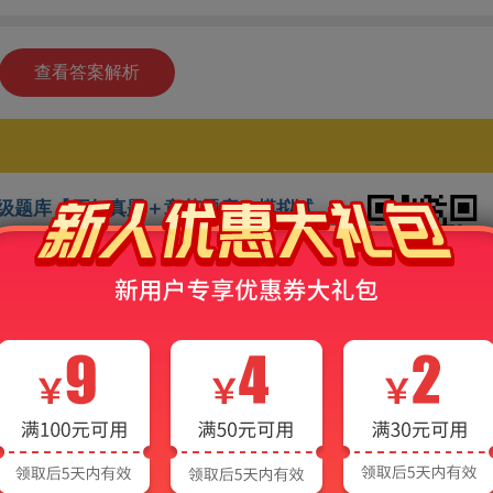
查看答案解析
业四级题库【历年真题＋章节题库＋模拟试
俄语专业四级考试的题库，包括历年真题、章节题库
：
扫码在手机上做题
题。根据最新考试大纲，收录近六年（2013～20
行了详细解析。
库。遵循最新俄语专业四级考试大纲，按照最新
排，共分为语法和词汇、言语礼节和国情知识、
写作等五章。
题。根据常考知识点，参考相关真题，精心设计
生检测复习效果。