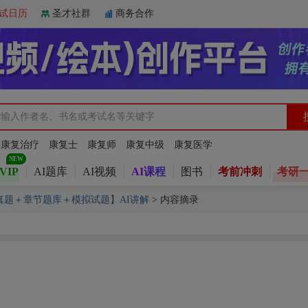
试日历
圣才社群
商务合作
：
康复治疗
康复士
康复师
康复中级
康复医学
VIP
AI题库
AI视频
AI课程
图书
考前冲刺
考研
年真题＋章节题库＋模拟试题】AI讲解
>
内容摘录