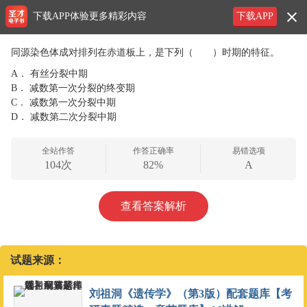
下载APP体验更多精彩内容
下载APP
同源染色体成对排列在赤道板上，是下列（ ）时期的特征。
A．
有丝分裂中期
B．
减数第一次分裂的终变期
C．
减数第一次分裂中期
D．
减数第二次分裂中期
全站作答
作答正确率
易错选项
104次
82%
A
查看答案解析
试题来源：
刘祖洞《遗传学》（第3版）配套题库【考