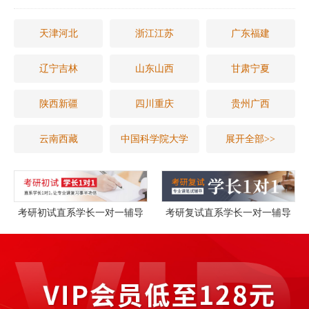
天津河北
浙江江苏
广东福建
辽宁吉林
山东山西
甘肃宁夏
陕西新疆
四川重庆
贵州广西
云南西藏
中国科学院大学
展开全部>>
考研初试直系学长一对一辅导
考研复试直系学长一对一辅导