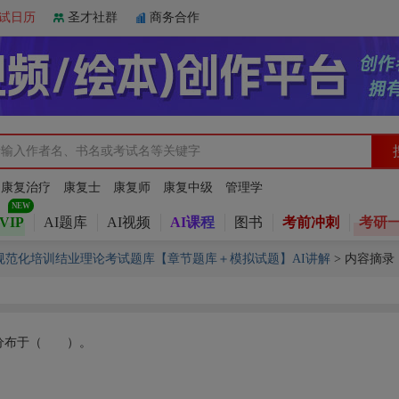
试日历
圣才社群
商务合作
：
康复治疗
康复士
康复师
康复中级
管理学
VIP
AI题库
AI视频
AI课程
图书
考前冲刺
考研
师规范化培训结业理论考试题库【章节题库＋模拟试题】AI讲解
>
内容摘录
主要分布于（ ）。