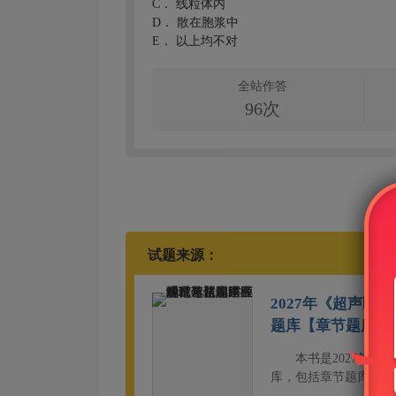
C．
线粒体内
D．
散在胞浆中
E．
以上均不对
全站作答
96次
试题来源：
2027年《超声
题库【章节题库＋
本书是2027年
库，包括章节题库和模