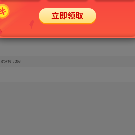
库。每章根据最新大纲的要求及相关教材，精心
并提供详解。
题。本部分根据常考知识点，参考相关真题，精
便于考生检测复习效果。
览次数：368