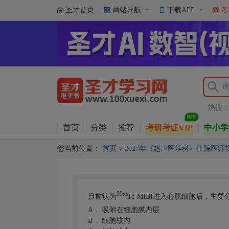
圣才首页
网站导航
下载APP
考
热搜
首页
分类
推荐
考研考证VIP
中小学
您当前位置：
首页
>
2027年《超声医学科》住院医
99m
目前认为
Tc-MIBI进入心肌细胞后，
A．
吸附在细胞膜内层
B．
细胞核内