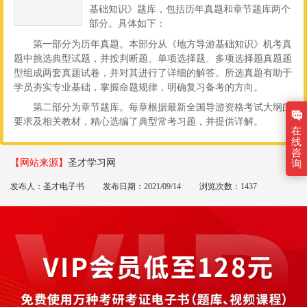
基础知识》题库，包括历年真题和章节题库两个
部分。具体如下：
第一部分为历年真题。本部分从《地方导游基础知识》机考真
题中挑选典型试题，并按判断题、单项选择题、多项选择题真题题
型组成两套真题试卷，并对其进行了详细的解答。所选真题有助于
学员夯实专业基础，掌握命题规律，明确复习备考的方向。
第二部分为章节题库。每章根据最新全国导游资格考试大纲的
要求及相关教材，精心选编了典型常考习题，并提供详解。
在
线
咨
【网站来源】
圣才学习网
询
发布人：圣才电子书
发布日期：2021/09/14
浏览次数：1437