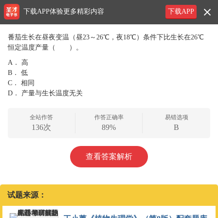
下载APP体验更多精彩内容
下载APP
番茄生长在昼夜变温（昼23～26℃，夜18℃）条件下比生长在26℃
恒定温度产量（ ）。
A．
高
B．
低
C．
相同
D．
产量与生长温度无关
全站作答
作答正确率
易错选项
136次
89%
B
查看答案解析
试题来源：