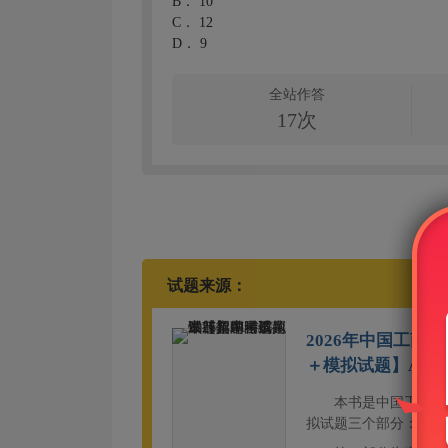
B．
10
C．
12
D．
9
全站作答
17次
试题来源：
2026年中国工
＋模拟试题】AI讲
本书是中国工商银
拟试题三个部分：