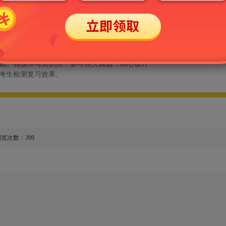
选。本部分精选部分历年真题，并进行了详细解
以熟悉该考试的命题特点，并测试自己的水平。
库。根据中国工商银行招聘考试公告的考试范围
律，合理安排章节，精心选编了典型常考习题，
题。根据常考知识点，参考相关真题，精心设计
考生检测复习效果。
览次数：399