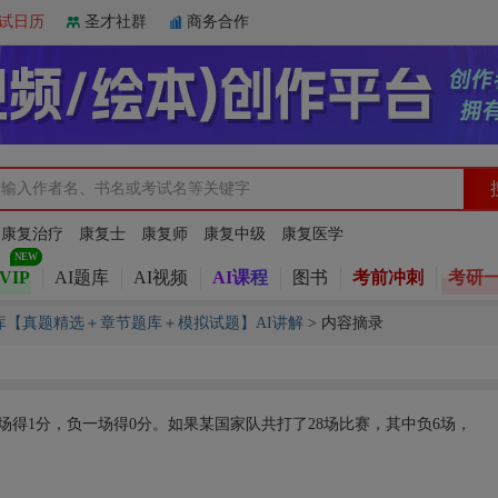
试日历
圣才社群
商务合作
：
康复治疗
康复士
康复师
康复中级
康复医学
VIP
AI题库
AI视频
AI课程
图书
考前冲刺
考研
题库【真题精选＋章节题库＋模拟试题】AI讲解
>
内容摘录
场得1分，负一场得0分。如果某国家队共打了28场比赛，其中负6场，
）